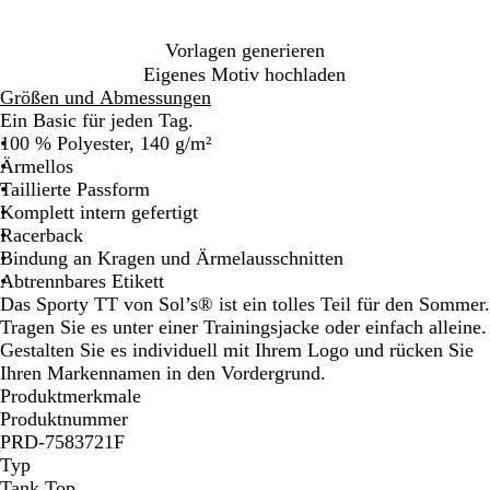
k
n
n
l
b
ü
i
g
a
n
s
Vorlagen generieren
e
u
c
Eigenes Motiv hochladen
h
Größen und Abmessungen
e
Ein Basic für jeden Tag.
s
100 % Polyester, 140 g/m²
M
Ärmellos
a
Taillierte Passform
r
Komplett intern gefertigt
i
Racerback
n
Bindung an Kragen und Ärmelausschnitten
e
Abtrennbares Etikett
b
Das Sporty TT von Sol’s® ist ein tolles Teil für den Sommer.
l
Tragen Sie es unter einer Trainingsjacke oder einfach alleine.
a
Gestalten Sie es individuell mit Ihrem Logo und rücken Sie
u
Ihren Markennamen in den Vordergrund.
Produktmerkmale
Produktnummer
PRD-7583721F
Typ
Tank Top