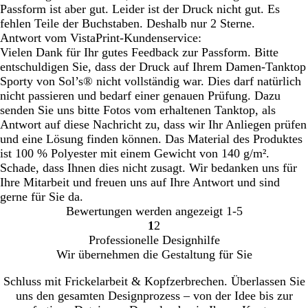
Passform ist aber gut. Leider ist der Druck nicht gut. Es
fehlen Teile der Buchstaben. Deshalb nur 2 Sterne.
Antwort vom VistaPrint-Kundenservice:
Vielen Dank für Ihr gutes Feedback zur Passform. Bitte
entschuldigen Sie, dass der Druck auf Ihrem Damen-Tanktop
Sporty von Sol’s® nicht vollständig war. Dies darf natürlich
nicht passieren und bedarf einer genauen Prüfung. Dazu
senden Sie uns bitte Fotos vom erhaltenen Tanktop, als
Antwort auf diese Nachricht zu, dass wir Ihr Anliegen prüfen
und eine Lösung finden können. Das Material des Produktes
ist 100 % Polyester mit einem Gewicht von 140 g/m².
Schade, dass Ihnen dies nicht zusagt. Wir bedanken uns für
Ihre Mitarbeit und freuen uns auf Ihre Antwort und sind
gerne für Sie da.
Bewertungen werden angezeigt
1-5
1
2
Gehe
Gehe
Professionelle Designhilfe
zu
zu
Wir übernehmen die Gestaltung für Sie
Seite
Seite
Schluss mit Frickelarbeit & Kopfzerbrechen. Überlassen Sie
uns den gesamten Designprozess – von der Idee bis zur