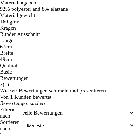
Materialangaben
92% polyester and 8% elastane
Materialgewicht
160 g/m²
Kragen
Runder Ausschnitt
Länge
67cm
Breite
49cm
Qualität
Basic
Bewertungen
1
2
(
1
)
Bewertungen
Wie wir Bewertungen sammeln und präsentieren
Von 1 Kunden bewertet
Meine
Sucheingaben
Filtern
nach
Sortieren
nach