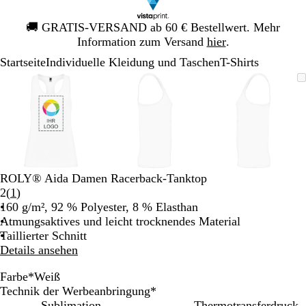
Galeriebild
🚚
GRATIS-VERSAND ab 60 € Bestellwert. Mehr
1
Information zum Versand
hier
.
von
Startseite
Individuelle Kleidung und Taschen
T-Shirts
1
Galeriebild
Vergrößer-/verkleinerbares
Zoom
Verwenden
Klicken
Vergrößer-/verkleinerbares
Zoom
Verwenden
Klicken
Vergrößer-
Zoom
Verwende
Klicken
1
Bild
auf
Sie
zum
Bild
auf
Sie
zum
Bild
auf
Sie
zum
von
Minimum
die
Vergrößern
Minimum
die
Vergrößern
Minimum
die
Vergrößer
3
Tasten
Tasten
Tasten
+
+
+
und
und
und
-
-
-
zum
zum
zum
ROLY® Aida Damen Racerback-Tanktop
Zoomen
Zoomen
Zoomen
Bewertungen
2
(
1
)
und
und
und
1
160 g/m², 92 % Polyester, 8 % Elasthan
die
die
die
lesen
Atmungsaktives und leicht trocknendes Material
Pfeiltasten
Pfeiltasten
Pfeiltasten
Taillierter Schnitt
zum
zum
zum
Details ansehen
Schwenken.
Schwenken.
Schwenke
Farbe
*
Weiß
W
T
N
N
Technik der Werbeanbringung
*
e
ü
e
e
Sublimation
Thermotransferdruck