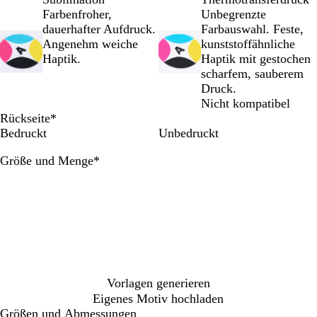
i
r
o
o
Farbenfroher,
Unbegrenzte
ß
k
n
n
dauerhafter Aufdruck.
Farbauswahl. Feste,
i
k
g
Angenehm weiche
kunststoffähnliche
s
o
e
Haptik.
Haptik mit gestochen
r
l
scharfem, sauberem
a
b
Druck.
l
Nicht kompatibel
l
Rückseite
*
e
Bedruckt
Unbedruckt
Erforderlich
Größe und Menge
*
Vorlagen generieren
Eigenes Motiv hochladen
Größen und Abmessungen