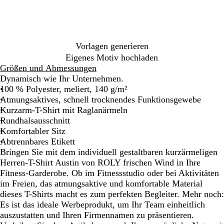
i
g
g
s
e
r
m
l
ü
e
b
n
l
m
m
Vorlagen generieren
i
e
e
Eigenes Motiv hochladen
e
l
l
Größen und Abmessungen
r
i
i
Dynamisch wie Ihr Unternehmen.
t
e
e
100 % Polyester, meliert, 140 g/m²
r
r
Atmungsaktives, schnell trocknendes Funktionsgewebe
t
t
Kurzarm-T-Shirt mit Raglanärmeln
Rundhalsausschnitt
Komfortabler Sitz
Abtrennbares Etikett
Bringen Sie mit dem individuell gestaltbaren kurzärmeligen
Herren-T-Shirt Austin von ROLY frischen Wind in Ihre
Fitness-Garderobe. Ob im Fitnessstudio oder bei Aktivitäten
im Freien, das atmungsaktive und komfortable Material
dieses T-Shirts macht es zum perfekten Begleiter. Mehr noch:
Es ist das ideale Werbeprodukt, um Ihr Team einheitlich
auszustatten und Ihren Firmennamen zu präsentieren.