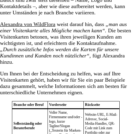
Basics sind zwar stets dieselben – Name, Logo und
Kontaktdetails –, aber wie diese aufbereitet werden, kann
unter Umständen je nach Branche variieren.
Alexandra von WildFlora
weist darauf hin, dass
„man aus
einer Visitenkarte alles Mögliche machen kann“.
Die besten
Visitenkarten betonen, was ihren jeweiligen Kunden am
wichtigsten ist, und erleichtern die Kontaktaufnahme.
„Durch zusätzliche Infos werden die Karten für unsere
Kundinnen und Kunden noch nützlicher“,
fügt Alexandra
hinzu.
Um Ihnen bei der Entscheidung zu helfen, was auf Ihre
Visitenkarten gehört, haben wir für Sie ein paar Beispiele
dazu gesammelt, welche Informationen sich am besten für
unterschiedliche Unternehmen eignen.
Branche oder Beruf
Vorderseite
Rückseite
Voller Name,
Website-URL, E-Mail-
Firmenname und/oder -
Adresse, Social-
logo, kurze
Selbstständig oder
Media-Handles, QR-
Tagline/Slogan
Beraterberufe
Code mit Link zum
(„Texterin für Marken-
Portfolio oder zur