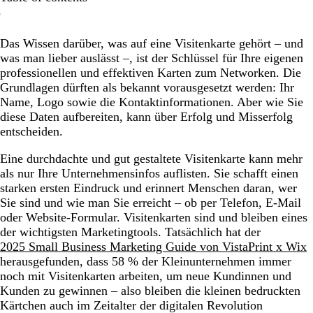
Was auf eine Visitenkarte gehört: Vorderseite
Das Wissen darüber, was auf eine Visitenkarte gehört – und
Was auf eine Visitenkarte gehört: Rückseite
was man lieber auslässt –, ist der Schlüssel für Ihre eigenen
Was auf eine Visitenkarte gehört: nach Branche
professionellen und effektiven Karten zum Networken. Die
Grundlagen dürften als bekannt vorausgesetzt werden: Ihr
Wissenswertes zum Visitenkartendruck
Name, Logo sowie die Kontaktinformationen. Aber wie Sie
Soweit alles klar – aber wie geht‘s weiter?
diese Daten aufbereiten, kann über Erfolg und Misserfolg
entscheiden.
Häufig gestellte Fragen zu Visitenkarten-Infos
Eine durchdachte und gut gestaltete Visitenkarte kann mehr
als nur Ihre Unternehmensinfos auflisten. Sie schafft einen
starken ersten Eindruck und erinnert Menschen daran, wer
Sie sind und wie man Sie erreicht – ob per Telefon, E-Mail
oder Website-Formular. Visitenkarten sind und bleiben eines
der wichtigsten Marketingtools. Tatsächlich hat der
2025 Small Business Marketing Guide von VistaPrint x Wix
herausgefunden, dass 58 % der Kleinunternehmen immer
noch mit Visitenkarten arbeiten, um neue Kundinnen und
Kunden zu gewinnen – also bleiben die kleinen bedruckten
Kärtchen auch im Zeitalter der digitalen Revolution