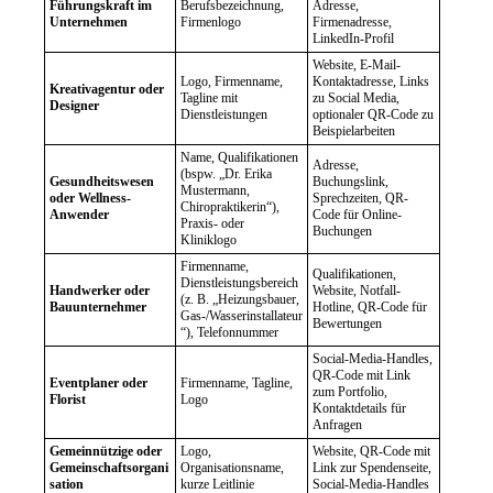
Führungskraft im
Berufsbezeichnung,
Adresse,
Unternehmen
Firmenlogo
Firmenadresse,
LinkedIn-Profil
Website, E-Mail-
Logo, Firmenname,
Kontaktadresse, Links
Kreativagentur oder
Tagline mit
zu Social Media,
Designer
Dienstleistungen
optionaler QR-Code zu
Beispielarbeiten
Name, Qualifikationen
Adresse,
(bspw. „Dr. Erika
Gesundheitswesen
Buchungslink,
Mustermann,
oder Wellness-
Sprechzeiten, QR-
Chiropraktikerin“),
Anwender
Code für Online-
Praxis- oder
Buchungen
Kliniklogo
Firmenname,
Qualifikationen,
Dienstleistungsbereich
Handwerker oder
Website, Notfall-
(z. B. „Heizungsbauer,
Bauunternehmer
Hotline, QR-Code für
Gas-/Wasserinstallateur
Bewertungen
“), Telefonnummer
Social-Media-Handles,
QR-Code mit Link
Eventplaner oder
Firmenname, Tagline,
zum Portfolio,
Florist
Logo
Kontaktdetails für
Anfragen
Gemeinnützige oder
Logo,
Website, QR-Code mit
Gemeinschaftsorgani
Organisationsname,
Link zur Spendenseite,
sation
kurze Leitlinie
Social-Media-Handles