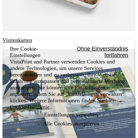
Visitenkarten
Ihre Cookie-
Ohne Einverständnis
Einstellungen
fortfahren
VistaPrint und Partner verwenden Cookies und
andere Technologien, um unsere Services
bereitzustellen und zu verbessern, Ihre Website-
Erfahrung anzupassen und personalisierte Werbung
anzuzeigen. Sie können Ihre Einstellungen
anpassen, indem Sie auf „Einstellungen verwalten“
klicken. Weitere Informationen finden Sie hier:
Cookie-Richtlinie
.
Einstellungen verwalten
Alle Cookies akzeptieren