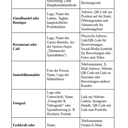
Storytelling“) und
Buchungsseite
Hauptkontaktmethode
Adresse, QR-Code zur
Logo, Name des
Position auf der Karte,
Einzelhandel oder
Ladens, Tagline,
Öffnungszeiten und
Boutique
hauptsächlicher
Aktionscode für
Produktfokus
Sonderangebote
Physische Adresse,
Logo, Name des
Link/QR-Code für
Gastro-Betriebs, Art
Restaurant oder
Reservierungen,
der Speisen (bspw.
Café
Social-Media-Symbole
„Tibetanische
für Bewertungen oder
Spezialitäten“)
Fotos zum Teilen
Telefonnummer, E-
Mail-Adresse, Website,
Foto der Person,
QR-Code mit Link zu
Immobilienmakler
Name, Logo des
Inseraten oder
Maklerbüros
Bewertungen anderer
Kunden
Logo oder
Unterschrift, Name,
Link zur Website-
„Fotografie &
Galerie, Instagram-
Fotograf
Videografie“ oder
Handle, QR-Code mit
Spezialisierung (z. B.
Link zum Portfolio
Hochzeit, Porträt)
Telefonnummer,
Fachkraft oder
Name,
Firmen-E-Mail-