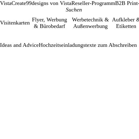
VistaCreate
99designs von Vista
Reseller-Programm
B2B Print
Flyer, Werbung
Werbetechnik &
Aufkleber 
Visitenkarten
& Bürobedarf
Außenwerbung
Etiketten
Ideas and Advice
Hochzeitseinladungstexte zum Abschreiben