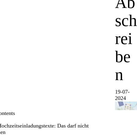
Ab
sch
rei
be
n
19-07-
2024
ontents
Hochzeitseinladungstexte: Das darf nicht
len