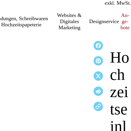
inkl. MwSt.
exkl. MwSt.
Websites &
An­­
a­dung­en, Schreib­wa­ren
Digitales
Designservice
ge­­
 Hochzeitspapeterie
Marketing
bo­­te
Ho
ch
zei
tse
inl