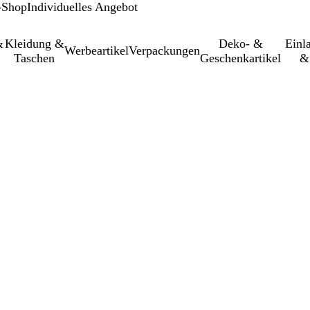
-Shop
Individuelles Angebot
&
Kleidung &
Deko- &
Einl­
Werbeartikel
Verpackungen
Taschen
Geschenkartikel
&