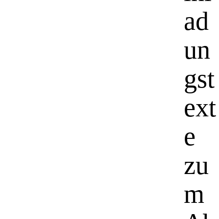
ad
un
gst
ext
e
zu
m