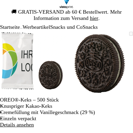
Galeriebild
🚚
GRATIS-VERSAND ab 60 € Bestellwert. Mehr
1
Information zum Versand
hier
.
von
Startseite
Werbeartikel
Snacks und Co
Snacks
1
...
Galeriebild
Vergrößer-/verkleinerbares
Zoom
Verwenden
Klicken
Vergrößer-/verk
Zoom
Verwenden
Klicken
1
Bild
auf
Sie
zum
Bild
auf
Sie
zum
von
Minimum
die
Vergrößern
Minimum
die
Vergrößern
2
Tasten
Tasten
+
+
und
und
-
-
zum
zum
Zoomen
Zoomen
und
und
die
die
OREO®-Keks – 500 Stück
Pfeiltasten
Pfeiltasten
Knuspriger Kakao-Keks
zum
zum
Cremefüllung mit Vanillegeschmack (29 %)
Schwenken.
Schwenken.
Einzeln verpackt
Details ansehen