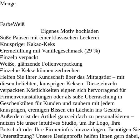
Menge
Farbe
Weiß
W
Eigenes Motiv hochladen
e
Süße Pausen mit einer klassischen Leckerei
i
Knuspriger Kakao-Keks
ß
Cremefüllung mit Vanillegeschmack (29 %)
Einzeln verpackt
Weiße, glänzende Folienverpackung
Einzelne Kekse können zerbrechen
Helfen Sie Ihrer Kundschaft über das Mittagstief – mit
diesen beliebten, knusprigen Keksen. Diese einzeln
verpackten Köstlichkeiten eignen sich hervorragend für
Firmenveranstaltungen oder als süße Überraschung in
Geschenktüten für Kunden und zaubern mit jedem
knusprigen, cremigen Bissen ein Lächeln ins Gesicht.
Außerdem ist der Artikel ganz einfach zu personalisieren –
nutzen Sie unser intuitives Studio, um Ihr Logo, Ihre
Botschaft oder Ihre Firmeninfos hinzuzufügen. Benötigen Sie
Unterstützung? Unsere Designprofis helfen Ihnen gern dabei,