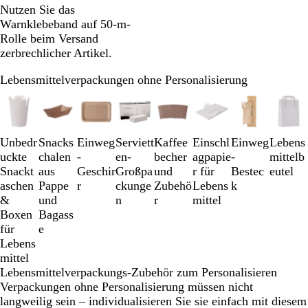
Nutzen Sie das
Warnklebeband auf 50-m-
Rolle beim Versand
zerbrechlicher Artikel.
Lebensmittelverpackungen ohne Personalisierung
Galeriebilder
1
bis
3
Unbedr
Snacks
Einweg
Serviett
Kaffee
Einschl
Einweg
Lebens
von
uckte
chalen
-
en-
becher
agpapie
-
mittelb
8
Snackt
aus
Geschir
Großpa
und
r für
Bestec
eutel
aschen
Pappe
r
ckunge
Zubehö
Lebens
k
&
und
n
r
mittel
Boxen
Bagass
für
e
Lebens
mittel
Lebensmittelverpackungs-Zubehör zum Personalisieren
Verpackungen ohne Personalisierung müssen nicht
langweilig sein – individualisieren Sie sie einfach mit diesem