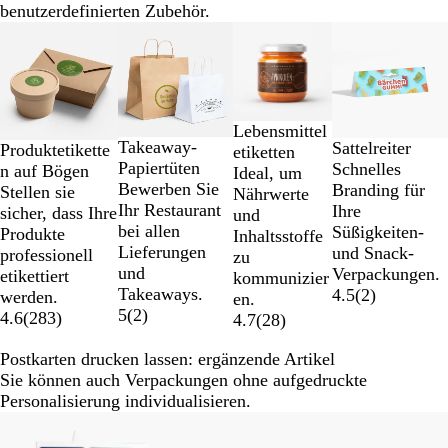
benutzerdefinierten Zubehör.
Galeriebilder
Listenp. gesenkt
Neue Optionen
1
bis
2
von
Lebensmittel
4
Takeaway-
Sattelreiter
Produktetikette
etiketten
Papiertüten
Schnelles
n auf Bögen
Ideal, um
Bewerben Sie
Branding für
Stellen sie
Nährwerte
Ihr Restaurant
Ihre
sicher, dass Ihre
und
bei allen
Süßigkeiten-
Produkte
Inhaltsstoffe
Lieferungen
und Snack-
professionell
zu
und
Verpackungen.
etikettiert
kommunizier
Takeaways.
4.5
(
2
)
werden.
en.
5
(
2
)
4.6
(
283
)
4.7
(
28
)
Postkarten drucken lassen: ergänzende Artikel
Sie können auch Verpackungen ohne aufgedruckte
Personalisierung individualisieren.