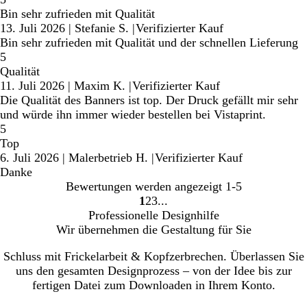
Bin sehr zufrieden mit Qualität
13. Juli 2026
|
Stefanie S.
|
Verifizierter Kauf
Bin sehr zufrieden mit Qualität und der schnellen Lieferung
5
Qualität
11. Juli 2026
|
Maxim K.
|
Verifizierter Kauf
Die Qualität des Banners ist top. Der Druck gefällt mir sehr
und würde ihn immer wieder bestellen bei Vistaprint.
5
Top
6. Juli 2026
|
Malerbetrieb H.
|
Verifizierter Kauf
Danke
Bewertungen werden angezeigt
1-5
1
2
3
Gehe
Gehe
Gehe
Professionelle Designhilfe
zu
zu
zu
Wir übernehmen die Gestaltung für Sie
Seite
Seite
Seite
Schluss mit Frickelarbeit & Kopfzerbrechen. Überlassen Sie
uns den gesamten Designprozess – von der Idee bis zur
fertigen Datei zum Downloaden in Ihrem Konto.