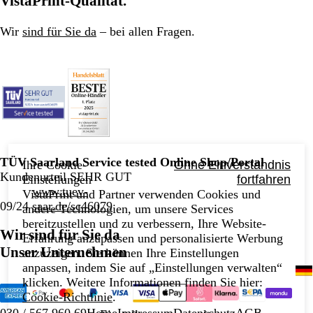
VistaPrint-Qualität.
Wir
sind für Sie da
– bei allen Fragen.
TÜV Saarland Service tested Online Shop/Portal
Ihre Cookie-
Ohne Einverständnis
Kundenurteil SEHR GUT
Einstellungen
fortfahren
www.tuev-
VistaPrint und Partner verwenden Cookies und
09/24
saar.de/sc46079
andere Technologien, um unsere Services
bereitzustellen und zu verbessern, Ihre Website-
Wir sind für Sie da
Erfahrung anzupassen und personalisierte Werbung
Unser Unternehmen
anzuzeigen. Sie können Ihre Einstellungen
anpassen, indem Sie auf „Einstellungen verwalten“
klicken. Weitere Informationen finden Sie hier:
Cookie-Richtlinie
.