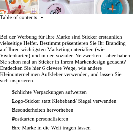
Table of contents
1. Schlichte Verpackungen aufwerten
Bei der Werbung für Ihre Marke sind
Sticker
erstaunlich
2. Logo-Sticker statt Klebeband/ Siegel verwenden
vielseitige Helfer. Bestimmt präsentieren Sie Ihr Branding
3. Besonderheiten hervorheben
auf Ihren wichtigsten Marketingmaterialien (wie
Visitenkarten) und in den sozialen Netzwerken – aber haben
4. Postkarten personalisieren
Sie schon mal an Sticker in Ihrem Markendesign gedacht?
5. Ihre Marke in die Welt tragen lassen
Entdecken Sie hier 6 clevere Wege, wie andere
Kleinunternehmen Aufkleber verwenden, und lassen Sie
6. Geschenk für Kundinnen und Kunden
sich inspirieren.
Schlichte Verpackungen aufwerten
Logo-Sticker statt Klebeband/ Siegel verwenden
Besonderheiten hervorheben
Postkarten personalisieren
Ihre Marke in die Welt tragen lassen