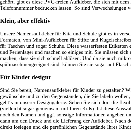
gehört, gibt es diese PVC-freien Aufkleber, die sich mit de
Telefonnummer bedrucken lassen. So sind Verwechslungen v
Klein, aber effektiv
Unsere Namensaufkleber für Kita und Schule gibt es in vers
Formaten, von Mini-Aufklebern für Stifte und Kugelschreibe
für Taschen und sogar Schuhe. Diese wasserfesten Etiketten e
und Ferienlager und machen so einiges mit. Sie müssen sich 
machen, dass sie sich schnell ablösen. Und da sie auch mikr
spülmaschinengeeignet sind, können Sie sie sogar auf Flasch
Für Kinder designt
Sind Sie bereit, Namensaufkleber für Kinder zu gestalten? Wä
gewünschte und zu den Gegenständen, die Sie labeln wollen,
geht‘s in unserer Designgalerie. Sehen Sie sich dort die flex
(vielleicht sogar gemeinsam mit Ihren Kids). Ist diese Auswa
noch den Namen und ggf. sonstige Informationen angeben un
dann um den Druck und die Lieferung der Aufkleber. Nach d
direkt loslegen und die persönlichen Gegenstände Ihres Kind