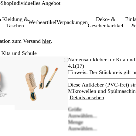
-Shop
Individuelles Angebot
&
Kleidung &
Deko- &
Einl­
Werbeartikel
Verpackungen
Taschen
Geschenkartikel
&
ation zum Versand
hier
.
 Kita und Schule
s
rößer-/verkleinerbares
m
wenden
ken
Vergrößer-/verkleinerbares
Zoom
Verwenden
Klicken
Namensaufkleber für Kita und
Bild
auf
Sie
zum
Bewertungen
4.1
(
17
)
imum
rößern
Minimum
die
Vergrößern
17
Hinweis: Der Stückpreis gilt 
en
Tasten
lesen
+
Diese Aufkleber (PVC-frei) s
und
Mikrowellen und Spülmaschine
-
Details ansehen
zum
Größe
men
Zoomen
Auswählen...
und
Menge
die
Auswählen...
ltasten
Pfeiltasten
zum