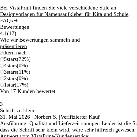
Bei VistaPrint finden Sie viele verschiedene Stile an
Designvorlagen für Namensaufkleber für Kita und Schule
.
FAQs
Bewertungen
17
4.1
(
17
)
Bewertungen
Wie wir Bewertungen sammeln und
präsentieren
Filtern nach
5
stars
(
72
%)
4
stars
(
0
%)
3
stars
(
11
%)
2
stars
(
0
%)
1
star
(
17
%)
Von 17 Kunden bewertet
3
Schrift zu klein
31. Mai 2026
|
Norbert S.
|
Verifizierter Kauf
Ausführung, Qualität und Lieferzeit suuuper. Leider ist die 
dass die Schrift sehr klein wird, wäre sehr hilfreich gewesen.
Antwort vom VistaPrint-Kundenservice: