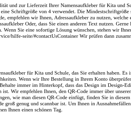
ität und zur Lieferzeit Ihrer Namensaufkleber für Kita und Sc
 eine Schriftgröße von 4 verwendet. Die Mindestschriftgröße s
ürde, empfehlen wir Ihnen, Adressaufkleber zu nutzen, welche
ssaufkleber Oder, dass Sie einen anderen Text nutzen. Gerne 
n. Wenn Sie eine sofortige Lösung wünschen, stehen wir Ihne
ervice/hilfe-seite/#contactUsContainer Wir prüfen dann zusam
aufkleber für Kita und Schule, das Sie erhalten haben. Es i
hkeiten. Wenn wir Ihre Bestellung in Ihrem Konto überprüfen
halte immer im Hinterkopf, dass das Design im Design-Editor 
n ist. Wir empfehlen Ihnen, den QR-Code immer über unseren
ngen, wie man diesen QR-Code einfügt, finden Sie in diesem 
ode groß genug und scannbar ist. Um Ihnen in Ausnahmefälle
chen Ihnen einen schönen Tag.