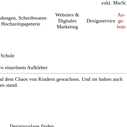
inkl. MwSt.
exkl. MwSt.
Websites &
An­­
a­dung­en, Schreib­wa­ren
Digitales
Designservice
ge­­
 Hochzeitspapeterie
Marketing
bo­­te
 Schule
pro einzelnem Aufkleber
ind dem Chaos von Kindern gewachsen. Und sie halten auch
n stand.
Loading
options
Designvorlage finden