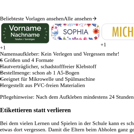
Schwenken.
Schwenken.
Sch
Beliebteste Vorlagen ansehen
Alle ansehen
Galeriebild
1
von
8
W
S
G
H
C
+
1
+
1
G
R
O
R
B
W
S
M
H
D
e
c
e
e
r
Namensaufkleber: Kein Verlegen und Vergessen mehr!
o
o
r
o
l
a
c
a
e
u
i
h
l
l
è
6 Größen und 4 Formate
l
s
a
t
a
l
h
l
l
n
ß
w
b
l
m
Hautverträglicher, schadstofffreier Klebstoff
d
a
n
u
d
w
v
l
k
a
b
e
Bestellmenge: schon ab 1 A5-Bogen
g
g
a
e
b
e
r
l
Geeignet für Mikrowelle und Spülmaschine
e
r
r
r
l
z
a
Hergestellt aus PVC-freien Materialien
ü
z
a
b
u
n
u
l
Pflegehinweise:
Nach dem Aufkleben mindestens 24 Stunden
n
a
u
Etikettieren statt verlieren
Bei dem vielen Lernen und Spielen in der Schule kann es s
etwas dort vergessen. Damit die Eltern beim Abholen ganz g