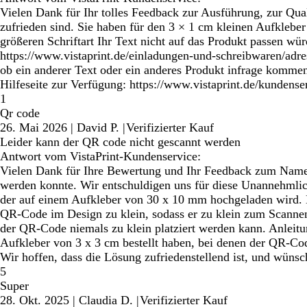
Vielen Dank für Ihr tolles Feedback zur Ausführung, zur Qual
zufrieden sind. Sie haben für den 3 × 1 cm kleinen Aufkleber
größeren Schriftart Ihr Text nicht auf das Produkt passen w
https://www.vistaprint.de/einladungen-und-schreibwaren/adre
ob ein anderer Text oder ein anderes Produkt infrage komme
Hilfeseite zur Verfügung: https://www.vistaprint.de/kundens
1
Qr code
26. Mai 2026
|
David P.
|
Verifizierter Kauf
Leider kann der QR code nicht gescannt werden
Antwort vom VistaPrint-Kundenservice:
Vielen Dank für Ihre Bewertung und Ihr Feedback zum Namens
werden konnte. Wir entschuldigen uns für diese Unannehmlic
der auf einem Aufkleber von 30 x 10 mm hochgeladen wird. Be
QR-Code im Design zu klein, sodass er zu klein zum Scanne
der QR-Code niemals zu klein platziert werden kann. Anleitu
Aufkleber von 3 x 3 cm bestellt haben, bei denen der QR-C
Wir hoffen, dass die Lösung zufriedenstellend ist, und wüns
5
Super
28. Okt. 2025
|
Claudia D.
|
Verifizierter Kauf