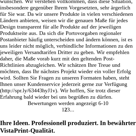
wünschen. Wir verstehen vollkommen, dass diese Situation,
insbesondere gegenüber Ihrem Vorgesetzten, sehr ärgerlich
für Sie war. Da wir unsere Produkte in vielen verschiedenen
Ländern anbieten, weisen wir die genauen Maße für jedes
Design transparent für alle Produkte auf der jeweiligen
Produktseite aus. Da sich die Portovorgaben regionaler
Postanbieter häufig unterscheiden und ändern können, ist es
uns leider nicht möglich, verbindliche Informationen zu den
jeweiligen Versandtarifen Dritter zu geben. Wir empfehlen
daher, die Maße vorab kurz mit den geltenden Post-
Richtlinien abzugleichen. Wir schätzen Ihre Treue und
möchten, dass Ihr nächstes Projekt wieder ein voller Erfolg
wird. Sollten Sie Fragen zu unseren Formaten haben, steht
Ihnen unser Kundenservice jederzeit gerne zur Verfügung
(http://spr.ly/63443hyJ1v). Wir hoffen, Sie trotz dieser
Erfahrung bald wieder bei uns begrüßen zu dürfen.
Bewertungen werden angezeigt
6-10
1
2
3
Gehe
Gehe
Gehe
zu
zu
zu
Ihre Ideen. Professionell produziert. In bewährter
Seite
Seite
Seite
VistaPrint-Qualität.