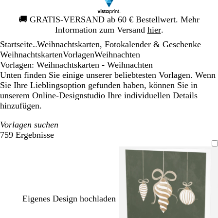
Galeriebild
🚚
GRATIS-VERSAND ab 60 € Bestellwert. Mehr
1
Information zum Versand
hier
.
von
Startseite
Weihnachtskarten, Fotokalender & Geschenke
1
...
Weihnachtskarten
Vorlagen
Weihnachten
Vorlagen: Weihnachtskarten - Weihnachten
Unten finden Sie einige unserer beliebtesten Vorlagen. Wenn
Sie Ihre Lieblingsoption gefunden haben, können Sie in
unserem Online-Designstudio Ihre individuellen Details
hinzufügen.
Vorlagen suchen
759 Ergebnisse
Filter
Eigenes Design hochladen