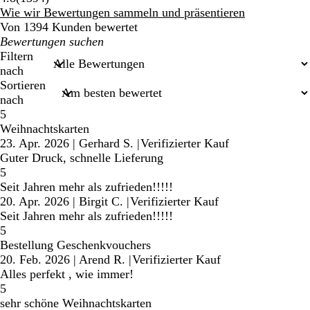
Bewertungen
Wie wir Bewertungen sammeln und präsentieren
Von 1394 Kunden bewertet
Meine
Sucheingaben
Filtern
nach
Sortieren
nach
5
Weihnachtskarten
23. Apr. 2026
|
Gerhard S.
|
Verifizierter Kauf
Guter Druck, schnelle Lieferung
5
Seit Jahren mehr als zufrieden!!!!!
20. Apr. 2026
|
Birgit C.
|
Verifizierter Kauf
Seit Jahren mehr als zufrieden!!!!!
5
Bestellung Geschenkvouchers
20. Feb. 2026
|
Arend R.
|
Verifizierter Kauf
Alles perfekt , wie immer!
5
sehr schöne Weihnachtskarten