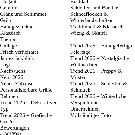
Elegant
Rustikal
Geblümt
Schleifen und Bänder
Glanz und Schimmer
Schneeflocken &
Grün
Winterlandschaften
Handgezeichnet
Traditionell & Klassisch
Klassisch
Witzig & Skurril
Thema
Collage
Trend 2026 – Handgefertigte
Frisch verheiratet
Feiertage
Jahresrückblick
Trend 2026 – Nostalgische
Logo
Weihnachten
Nachwuchs
Trend 2026 – Preppy &
Neu! 2026
Muster
Neues Zuhause
Trend 2026 – Schleifen &
Personalisierbare Grüße
Schmuck
Rahmen
Trend 2026 – Winterliche
Trend 2026 – Dekorativer
Verspieltheit
Typ
Unternehmen
Trend 2026 – Grafische
Vollständiges Foto
Grüße
Bewertungen
1394
4.8
(
1394
)