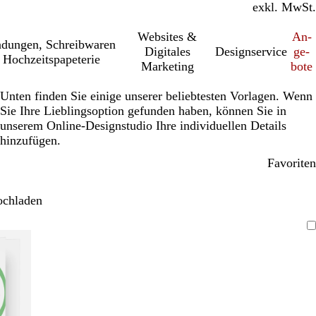
inkl. MwSt.
exkl. MwSt.
Websites &
An­­
a­dung­en, Schreib­wa­ren
Digitales
Designservice
ge­­
 Hochzeitspapeterie
Marketing
bo­­te
Unten finden Sie einige unserer beliebtesten Vorlagen. Wenn
Sie Ihre Lieblingsoption gefunden haben, können Sie in
unserem Online-Designstudio Ihre individuellen Details
hinzufügen.
Favoriten
ochladen