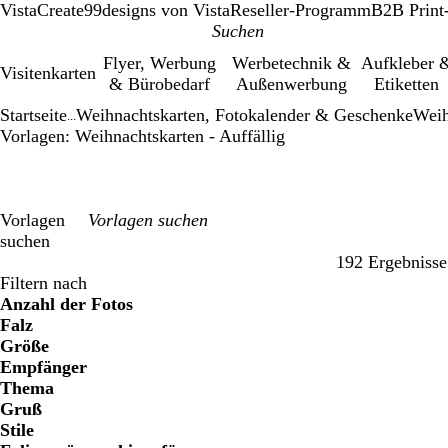
VistaCreate
99designs von Vista
Reseller-Programm
B2B Print
Flyer, Werbung
Werbetechnik &
Aufkleber 
Visitenkarten
& Bürobedarf
Außenwerbung
Etiketten
Startseite
Weihnachtskarten, Fotokalender & Geschenke
Weih
...
Vorlagen: Weihnachtskarten - Auffällig
Vorlagen
suchen
192 Ergebnisse
Filter
Filtern nach
Anzahl der Fotos
Falz
Größe
Empfänger
Thema
Gruß
Stile