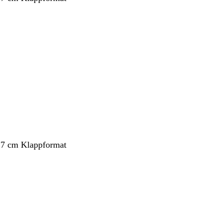
ang
,7 cm Klappformat
ang