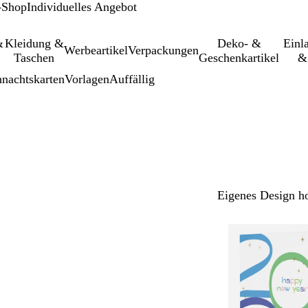
-Shop
Individuelles Angebot
&
Kleidung &
Deko- &
Einl­
Werbeartikel
Verpackungen
Taschen
Geschenkartikel
&
nachtskarten
Vorlagen
Auffällig
Eigenes Design h