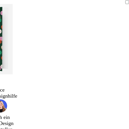
ce
signhilfe
h ein
Design