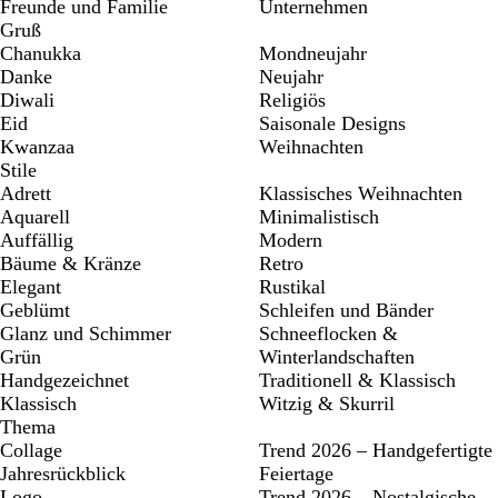
Freunde und Familie
Unternehmen
Gruß
Chanukka
Mondneujahr
Danke
Neujahr
Diwali
Religiös
Eid
Saisonale Designs
Kwanzaa
Weihnachten
Stile
Adrett
Klassisches Weihnachten
Aquarell
Minimalistisch
Auffällig
Modern
Bäume & Kränze
Retro
Elegant
Rustikal
Geblümt
Schleifen und Bänder
Glanz und Schimmer
Schneeflocken &
Grün
Winterlandschaften
Handgezeichnet
Traditionell & Klassisch
Klassisch
Witzig & Skurril
Thema
Collage
Trend 2026 – Handgefertigte
Jahresrückblick
Feiertage
Logo
Trend 2026 – Nostalgische