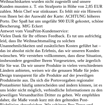
Weihnachtskarten wurden nicht zugestellt und unsere
Kunden mussten z. T. ein Strafporto in Höhe von 2,85 EUR
zahlen. Mein Chef war stinksauer. Es fehlt mir ein Hinweis
von Ihnen bei der Auswahl der Karte: ACHTUNG höheres
Porto. Der Spaß hat uns ungefähr 900 EUR gekostet, schöne
Bescherung. MfG Eckert
Antwort vom VistaPrint-Kundenservice:
Vielen Dank für Ihr offenes Feedback. Es tut uns aufrichtig
leid, dass Ihr Weihnachtsmailing zu solchen
Unannehmlichkeiten und zusätzlichen Kosten geführt hat –
das ist absolut nicht das Erlebnis, das wir unseren Kunden
wünschen. Wir verstehen vollkommen, dass diese Situation,
insbesondere gegenüber Ihrem Vorgesetzten, sehr ärgerlich
für Sie war. Da wir unsere Produkte in vielen verschiedenen
Ländern anbieten, weisen wir die genauen Maße für jedes
Design transparent für alle Produkte auf der jeweiligen
Produktseite aus. Da sich die Portovorgaben regionaler
Postanbieter häufig unterscheiden und ändern können, ist es
uns leider nicht möglich, verbindliche Informationen zu den
jeweiligen Versandtarifen Dritter zu geben. Wir empfehlen
daher, die Maße vorab kurz mit den geltenden Post-
Richtlinien abzugleichen. Wir schätzen Ihre Treue und