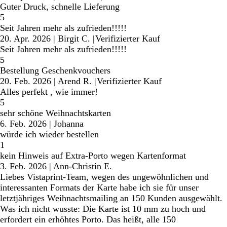
Guter Druck, schnelle Lieferung
5
Seit Jahren mehr als zufrieden!!!!!
20. Apr. 2026
|
Birgit C.
|
Verifizierter Kauf
Seit Jahren mehr als zufrieden!!!!!
5
Bestellung Geschenkvouchers
20. Feb. 2026
|
Arend R.
|
Verifizierter Kauf
Alles perfekt , wie immer!
5
sehr schöne Weihnachtskarten
6. Feb. 2026
|
Johanna
würde ich wieder bestellen
1
kein Hinweis auf Extra-Porto wegen Kartenformat
3. Feb. 2026
|
Ann-Christin E.
Liebes Vistaprint-Team, wegen des ungewöhnlichen und
interessanten Formats der Karte habe ich sie für unser
letztjähriges Weihnachtsmailing an 150 Kunden ausgewählt.
Was ich nicht wusste: Die Karte ist 10 mm zu hoch und
erfordert ein erhöhtes Porto. Das heißt, alle 150