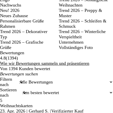
Nachwuchs
Weihnachten
Neu! 2026
Trend 2026 – Preppy &
Neues Zuhause
Muster
Personalisierbare Grüße
Trend 2026 – Schleifen &
Rahmen
Schmuck
Trend 2026 – Dekorativer
Trend 2026 – Winterliche
Typ
Verspieltheit
Trend 2026 – Grafische
Unternehmen
Grüße
Vollständiges Foto
Bewertungen
1394
4.8
(
1394
)
Bewertungen
Wie wir Bewertungen sammeln und präsentieren
Von 1394 Kunden bewertet
Meine
Sucheingaben
Filtern
nach
Sortieren
nach
5
Weihnachtskarten
23. Apr. 2026
|
Gerhard S.
|
Verifizierter Kauf