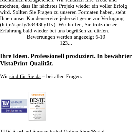
möchten, dass Ihr nächstes Projekt wieder ein voller Erfolg
wird. Sollten Sie Fragen zu unseren Formaten haben, steht
Ihnen unser Kundenservice jederzeit gerne zur Verfügung
(http://spr.ly/63443hyJ1v). Wir hoffen, Sie trotz dieser
Erfahrung bald wieder bei uns begrüßen zu dürfen.
Bewertungen werden angezeigt
6-10
1
2
3
Gehe
Gehe
Gehe
zu
zu
zu
Ihre Ideen. Professionell produziert. In bewährter
Seite
Seite
Seite
VistaPrint-Qualität.
Wir
sind für Sie da
– bei allen Fragen.
TÜV Saarland Service tested Online Shop/Portal