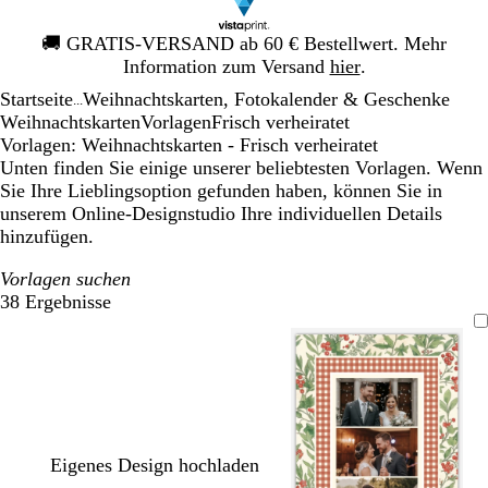
Galeriebild
🚚
GRATIS-VERSAND ab 60 € Bestellwert. Mehr
1
Information zum Versand
hier
.
von
Startseite
Weihnachtskarten, Fotokalender & Geschenke
1
...
Weihnachtskarten
Vorlagen
Frisch verheiratet
Vorlagen: Weihnachtskarten - Frisch verheiratet
Unten finden Sie einige unserer beliebtesten Vorlagen. Wenn
Sie Ihre Lieblingsoption gefunden haben, können Sie in
unserem Online-Designstudio Ihre individuellen Details
hinzufügen.
Vorlagen suchen
38 Ergebnisse
Filter
Eigenes Design hochladen