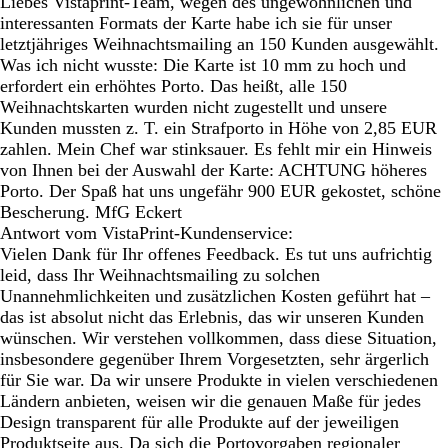
Liebes Vistaprint-Team, wegen des ungewöhnlichen und
interessanten Formats der Karte habe ich sie für unser
letztjähriges Weihnachtsmailing an 150 Kunden ausgewählt.
Was ich nicht wusste: Die Karte ist 10 mm zu hoch und
erfordert ein erhöhtes Porto. Das heißt, alle 150
Weihnachtskarten wurden nicht zugestellt und unsere
Kunden mussten z. T. ein Strafporto in Höhe von 2,85 EUR
zahlen. Mein Chef war stinksauer. Es fehlt mir ein Hinweis
von Ihnen bei der Auswahl der Karte: ACHTUNG höheres
Porto. Der Spaß hat uns ungefähr 900 EUR gekostet, schöne
Bescherung. MfG Eckert
Antwort vom VistaPrint-Kundenservice:
Vielen Dank für Ihr offenes Feedback. Es tut uns aufrichtig
leid, dass Ihr Weihnachtsmailing zu solchen
Unannehmlichkeiten und zusätzlichen Kosten geführt hat –
das ist absolut nicht das Erlebnis, das wir unseren Kunden
wünschen. Wir verstehen vollkommen, dass diese Situation,
insbesondere gegenüber Ihrem Vorgesetzten, sehr ärgerlich
für Sie war. Da wir unsere Produkte in vielen verschiedenen
Ländern anbieten, weisen wir die genauen Maße für jedes
Design transparent für alle Produkte auf der jeweiligen
Produktseite aus. Da sich die Portovorgaben regionaler