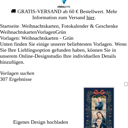
Galeriebild
🚚
GRATIS-VERSAND ab 60 € Bestellwert. Mehr
1
Information zum Versand
hier
.
von
Startseite
Weihnachtskarten, Fotokalender & Geschenke
1
...
Weihnachtskarten
Vorlagen
Grün
Vorlagen: Weihnachtskarten - Grün
Unten finden Sie einige unserer beliebtesten Vorlagen. Wenn
Sie Ihre Lieblingsoption gefunden haben, können Sie in
unserem Online-Designstudio Ihre individuellen Details
hinzufügen.
Vorlagen suchen
307 Ergebnisse
Filter
Eigenes Design hochladen