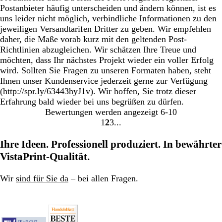
Postanbieter häufig unterscheiden und ändern können, ist es
uns leider nicht möglich, verbindliche Informationen zu den
jeweiligen Versandtarifen Dritter zu geben. Wir empfehlen
daher, die Maße vorab kurz mit den geltenden Post-
Richtlinien abzugleichen. Wir schätzen Ihre Treue und
möchten, dass Ihr nächstes Projekt wieder ein voller Erfolg
wird. Sollten Sie Fragen zu unseren Formaten haben, steht
Ihnen unser Kundenservice jederzeit gerne zur Verfügung
(http://spr.ly/63443hyJ1v). Wir hoffen, Sie trotz dieser
Erfahrung bald wieder bei uns begrüßen zu dürfen.
Bewertungen werden angezeigt
6-10
1
2
3
Gehe
Gehe
Gehe
zu
zu
zu
Ihre Ideen. Professionell produziert. In bewährter
Seite
Seite
Seite
VistaPrint-Qualität.
Wir
sind für Sie da
– bei allen Fragen.