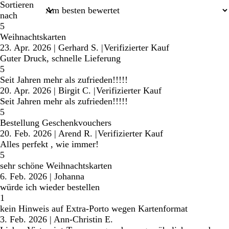
Sortieren
nach
5
Weihnachtskarten
23. Apr. 2026
|
Gerhard S.
|
Verifizierter Kauf
Guter Druck, schnelle Lieferung
5
Seit Jahren mehr als zufrieden!!!!!
20. Apr. 2026
|
Birgit C.
|
Verifizierter Kauf
Seit Jahren mehr als zufrieden!!!!!
5
Bestellung Geschenkvouchers
20. Feb. 2026
|
Arend R.
|
Verifizierter Kauf
Alles perfekt , wie immer!
5
sehr schöne Weihnachtskarten
6. Feb. 2026
|
Johanna
würde ich wieder bestellen
1
kein Hinweis auf Extra-Porto wegen Kartenformat
3. Feb. 2026
|
Ann-Christin E.