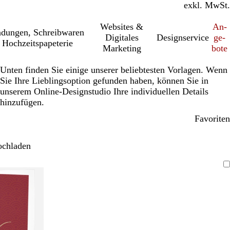
inkl. MwSt.
exkl. MwSt.
Websites &
An­­
a­dung­en, Schreib­wa­ren
Digitales
Designservice
ge­­
 Hochzeitspapeterie
Marketing
bo­­te
Unten finden Sie einige unserer beliebtesten Vorlagen. Wenn
Sie Ihre Lieblingsoption gefunden haben, können Sie in
unserem Online-Designstudio Ihre individuellen Details
hinzufügen.
Favoriten
ochladen