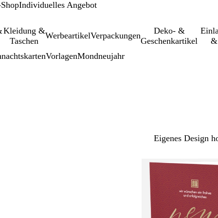
-Shop
Individuelles Angebot
&
Kleidung &
Deko- &
Einl­
Werbeartikel
Verpackungen
Taschen
Geschenkartikel
&
nachtskarten
Vorlagen
Mondneujahr
Eigenes Design h