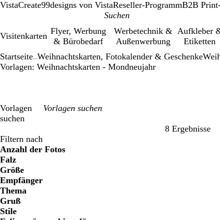
VistaCreate
99designs von Vista
Reseller-Programm
B2B Print
Flyer, Werbung
Werbetechnik &
Aufkleber 
Visitenkarten
& Bürobedarf
Außenwerbung
Etiketten
Startseite
Weihnachtskarten, Fotokalender & Geschenke
Weih
...
Vorlagen: Weihnachtskarten - Mondneujahr
Vorlagen
suchen
8 Ergebnisse
Filter
Filtern nach
Anzahl der Fotos
Falz
Größe
Empfänger
Thema
Gruß
Stile