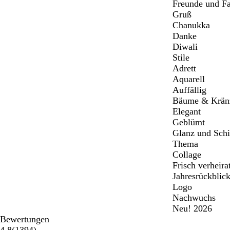
Freunde und Fa
Gruß
Chanukka
Danke
Diwali
Stile
Adrett
Aquarell
Auffällig
Bäume & Krän
Elegant
Geblümt
Glanz und Sch
Thema
Collage
Frisch verheira
Jahresrückblic
Logo
Nachwuchs
Neu! 2026
Bewertungen
1394