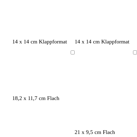
14 x 14 cm Klappformat
14 x 14 cm Klappformat
Ladevorgang
Ladevorgang
S
O
D
W
H
18,2 x 11,7 cm Flach
c
r
u
a
e
h
a
n
l
l
w
n
k
d
l
a
g
e
g
g
r
e
l
r
r
21 x 9,5 cm Flach
z
b
ü
a