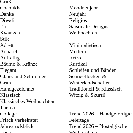
Gruß
Chanukka
Mondneujahr
Danke
Neujahr
Diwali
Religiös
Eid
Saisonale Designs
Kwanzaa
Weihnachten
Stile
Adrett
Minimalistisch
Aquarell
Modern
Auffällig
Retro
Bäume & Kränze
Rustikal
Elegant
Schleifen und Bänder
Glanz und Schimmer
Schneeflocken &
Grün
Winterlandschaften
Handgezeichnet
Traditionell & Klassisch
Klassisch
Witzig & Skurril
Klassisches Weihnachten
Thema
Collage
Trend 2026 – Handgefertigte
Frisch verheiratet
Feiertage
Jahresrückblick
Trend 2026 – Nostalgische
Logo
Weihnachten