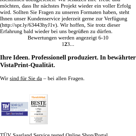
möchten, dass Ihr nächstes Projekt wieder ein voller Erfolg
wird. Sollten Sie Fragen zu unseren Formaten haben, steht
Ihnen unser Kundenservice jederzeit gerne zur Verfügung
(http://spr.ly/63443hyJ1v). Wir hoffen, Sie trotz dieser
Erfahrung bald wieder bei uns begrüßen zu dürfen.
Bewertungen werden angezeigt
6-10
1
2
3
Gehe
Gehe
Gehe
zu
zu
zu
Ihre Ideen. Professionell produziert. In bewährter
Seite
Seite
Seite
VistaPrint-Qualität.
Wir
sind für Sie da
– bei allen Fragen.
TÜV Saarland Service tested Online Shop/Portal