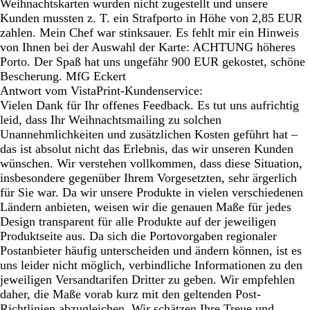
Weihnachtskarten wurden nicht zugestellt und unsere
Kunden mussten z. T. ein Strafporto in Höhe von 2,85 EUR
zahlen. Mein Chef war stinksauer. Es fehlt mir ein Hinweis
von Ihnen bei der Auswahl der Karte: ACHTUNG höheres
Porto. Der Spaß hat uns ungefähr 900 EUR gekostet, schöne
Bescherung. MfG Eckert
Antwort vom VistaPrint-Kundenservice:
Vielen Dank für Ihr offenes Feedback. Es tut uns aufrichtig
leid, dass Ihr Weihnachtsmailing zu solchen
Unannehmlichkeiten und zusätzlichen Kosten geführt hat –
das ist absolut nicht das Erlebnis, das wir unseren Kunden
wünschen. Wir verstehen vollkommen, dass diese Situation,
insbesondere gegenüber Ihrem Vorgesetzten, sehr ärgerlich
für Sie war. Da wir unsere Produkte in vielen verschiedenen
Ländern anbieten, weisen wir die genauen Maße für jedes
Design transparent für alle Produkte auf der jeweiligen
Produktseite aus. Da sich die Portovorgaben regionaler
Postanbieter häufig unterscheiden und ändern können, ist es
uns leider nicht möglich, verbindliche Informationen zu den
jeweiligen Versandtarifen Dritter zu geben. Wir empfehlen
daher, die Maße vorab kurz mit den geltenden Post-
Richtlinien abzugleichen. Wir schätzen Ihre Treue und