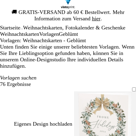
Galeriebild
🚚
GRATIS-VERSAND ab 60 € Bestellwert. Mehr
1
Information zum Versand
hier
.
von
Startseite
Weihnachtskarten, Fotokalender & Geschenke
1
...
Weihnachtskarten
Vorlagen
Geblümt
Vorlagen: Weihnachtskarten - Geblümt
Unten finden Sie einige unserer beliebtesten Vorlagen. Wenn
Sie Ihre Lieblingsoption gefunden haben, können Sie in
unserem Online-Designstudio Ihre individuellen Details
hinzufügen.
Vorlagen suchen
76 Ergebnisse
Filter
Eigenes Design hochladen