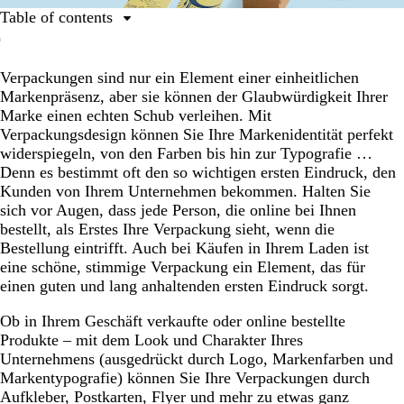
Table of contents
Der Erfolg beginnt mit einem Logo
Verpackungen sind nur ein Element einer einheitlichen
Farbpalette
Markenpräsenz, aber sie können der Glaubwürdigkeit Ihrer
Typografie
Marke einen echten Schub verleihen. Mit
Verpackungsdesign können Sie Ihre Markenidentität perfekt
Eine komplette Kollektion
widerspiegeln, von den Farben bis hin zur Typografie …
Der Designer
Denn es bestimmt oft den so wichtigen ersten Eindruck, den
Kunden von Ihrem Unternehmen bekommen. Halten Sie
sich vor Augen, dass jede Person, die online bei Ihnen
bestellt, als Erstes Ihre Verpackung sieht, wenn die
Bestellung eintrifft. Auch bei Käufen in Ihrem Laden ist
eine schöne, stimmige Verpackung ein Element, das für
einen guten und lang anhaltenden ersten Eindruck sorgt.
Ob in Ihrem Geschäft verkaufte oder online bestellte
Produkte – mit dem Look und Charakter Ihres
Unternehmens (ausgedrückt durch Logo, Markenfarben und
Markentypografie) können Sie Ihre Verpackungen durch
Aufkleber, Postkarten, Flyer und mehr zu etwas ganz