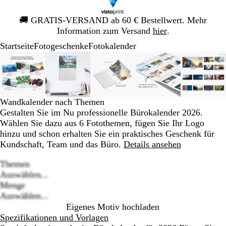
Galeriebild
🚚
GRATIS-VERSAND ab 60 € Bestellwert. Mehr
1
Information zum Versand
hier
.
von
Startseite
Fotogeschenke
Fotokalender
1
Galeriebild
Vergrößer-/verkleinerbares
Zoom
Verwenden
Klicken
Vergrößer-/verkleinerbares
Zoom
Verwenden
Klicken
Vergrößer-/verkleinerbares
Zoom
Verwenden
Klicken
Vergrößer-/verklei
Zoom
Verwenden
Klicken
Vergrö
Zoom
Verwe
Klick
1
Bild
auf
Sie
zum
Bild
auf
Sie
zum
Bild
auf
Sie
zum
Bild
auf
Sie
zum
Bild
auf
Sie
zum
von
Minimum
die
Vergrößern
Minimum
die
Vergrößern
Minimum
die
Vergrößern
Minimum
die
Vergrößern
Mini
die
Vergr
5
Tasten
Tasten
Tasten
Tasten
Taste
+
+
+
+
+
Wandkalender nach Themen
und
und
und
und
und
Gestalten Sie im Nu professionelle Bürokalender 2026.
-
-
-
-
-
Wählen Sie dazu aus 6 Fotothemen, fügen Sie Ihr Logo
zum
zum
zum
zum
zum
hinzu und schon erhalten Sie ein praktisches Geschenk für
Zoomen
Zoomen
Zoomen
Zoomen
Zoom
Kundschaft, Team und das Büro.
Details ansehen
und
und
und
und
und
die
die
die
die
die
Themen
Pfeiltasten
Pfeiltasten
Pfeiltasten
Pfeiltasten
Pfeilt
Auswählen...
zum
zum
zum
zum
zum
Loading
Menge
Schwenken.
Schwenken.
Schwenken.
Schwenken.
Schwe
options
Auswählen...
Eigenes Motiv hochladen
Spezifikationen und Vorlagen