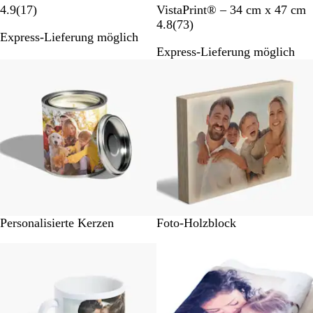
1
a
a
h
4.9
(
17
)
VistaPrint® – 34 cm x 47 cm
7
u
u
w
7
4.8
(
73
)
Express-Lieferung möglich
B
+
a
3
Express-Lieferung möglich
e
W
r
B
Nicht auf Lager
w
e
z
e
e
i
+
w
r
ß
W
e
t
e
r
u
i
t
n
ß
u
g
n
e
g
n
e
n
Personalisierte Kerzen
Foto-Holzblock