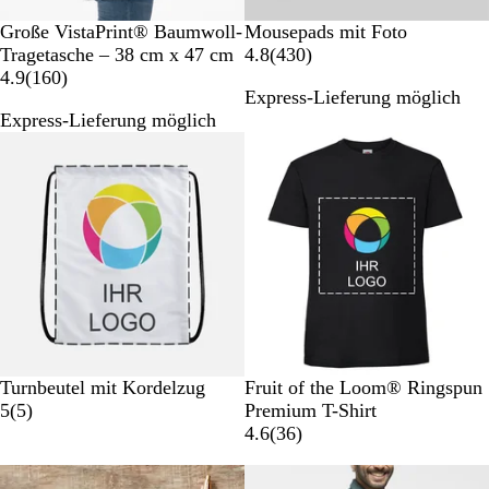
n
Z
N
W
Große VistaPrint® Baumwoll-
Mousepads mit Foto
w
a
e
4
Tragetasche – 38 cm x 47 cm
4.8
(
430
)
e
t
1
i
3
4.9
(
160
)
Express-Lieferung möglich
i
u
6
ß
0
Express-Lieferung möglich
f
r
0
B
a
B
e
r
e
w
b
w
e
i
e
r
g
r
t
e
t
u
r
u
n
S
n
g
c
g
e
h
e
n
w
n
S
G
K
W
T
Turnbeutel mit Kordelzug
Fruit of the Loom® Ringspun
a
5
c
r
ö
e
i
5
(
5
)
Premium T-Shirt
r
B
h
a
n
i
e
3
4.6
(
36
)
z
e
w
u
i
ß
f
6
t
Neue Optionen
Neue Optionen
w
a
m
g
e
B