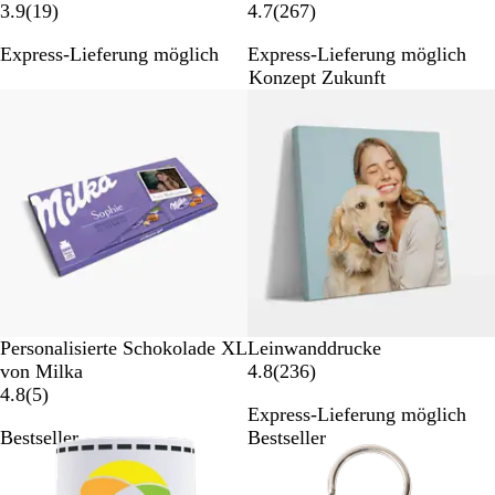
1
2
3.9
(
19
)
4.7
(
267
)
9
6
Express-Lieferung möglich
Express-Lieferung möglich
B
7
Konzept Zukunft
e
B
Neue Optionen
w
e
e
w
r
e
t
r
u
t
n
u
g
n
e
g
n
e
n
Personalisierte Schokolade XL
Leinwanddrucke
2
von Milka
4.8
(
236
)
5
3
4.8
(
5
)
Express-Lieferung möglich
B
6
Bestseller
Bestseller
e
B
w
e
e
w