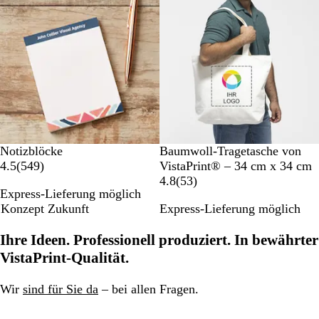
o
e
r
e
s
s
e
n
r
z
l
b
M
w
t
i
l
a
e
u
e
a
r
r
n
r
u
i
t
g
t
n
u
e
e
n
n
b
g
l
e
a
n
N
Notizblöcke
Baumwoll-Tragetasche von
u
5
a
4.5
(
549
)
VistaPrint® – 34 cm x 34 cm
4
t
5
4.8
(
53
)
Express-Lieferung möglich
9
u
3
Konzept Zukunft
Express-Lieferung möglich
B
r
B
e
e
Ihre Ideen. Professionell produziert. In bewährter
w
w
e
e
VistaPrint-Qualität.
r
r
t
t
Wir
sind für Sie da
– bei allen Fragen.
u
u
n
n