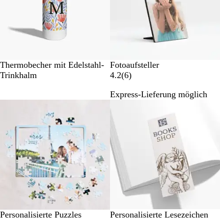
t
u
u
n
n
g
g
e
e
n
n
W
Thermobecher mit Edelstahl-
Fotoaufsteller
h
6
Trinkhalm
4.2
(
6
)
i
B
Express-Lieferung möglich
t
e
e
w
e
r
t
u
n
g
e
n
Personalisierte Puzzles
Personalisierte Lesezeichen