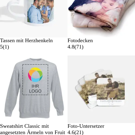
Tassen mit Herzhenkeln
Fotodecken
1
7
5
(
1
)
4.8
(
71
)
B
1
Bestseller
e
B
w
e
e
w
r
e
t
r
u
t
n
u
g
n
g
e
n
G
T
S
W
M
#
Sweatshirt Classic mit
Foto-Untersetzer
r
i
c
e
a
e
2
angesetzten Ärmeln von Fruit
4.6
(
21
)