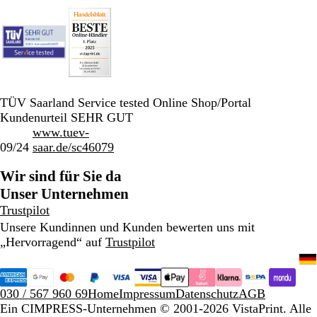
g
g
e
e
n
n
TÜV Saarland Service tested Online Shop/Portal
Kundenurteil SEHR GUT
www.tuev-
09/24
saar.de/sc46079
Wir sind für Sie da
Unser Unternehmen
Trustpilot
Unsere Kundinnen und Kunden bewerten uns mit
„Hervorragend“ auf
Trustpilot
030 / 567 960 69
Home
Impressum
Datenschutz
AGB
Ein CIMPRESS-Unternehmen
© 2001-2026 VistaPrint. Alle