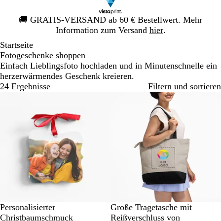
Galeriebild
🚚
GRATIS-VERSAND ab 60 € Bestellwert. Mehr
1
Information zum Versand
hier
.
von
Startseite
1
Fotogeschenke shoppen
Einfach Lieblingsfoto hochladen und in Minutenschnelle ein
herzerwärmendes Geschenk kreieren.
24 Ergebnisse
Filtern und sortieren
Neue Optionen
G
B
S
Personalisierter
Große Tragetasche mit
r
l
c
Christbaumschmuck
Reißverschluss von