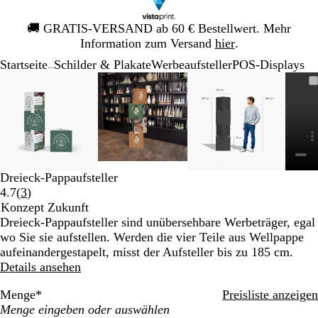
Galeriebild
🚚
GRATIS-VERSAND ab 60 € Bestellwert. Mehr
1
Information zum Versand
hier
.
von
Startseite
Schilder & Plakate
Werbeaufsteller
POS-Displays
1
...
Galeriebild
Vergrößer-/verkleinerbares
Zoom
Verwenden
Klicken
Vergrößer-/verkleinerbares
Zoom
Verwenden
Klicken
Vergrößer-/verk
Zoom
Verwenden
Klicken
1
Bild
auf
Sie
zum
Bild
auf
Sie
zum
Bild
auf
Sie
zum
von
Minimum
die
Vergrößern
Minimum
die
Vergrößern
Minimum
die
Vergrößern
4
Tasten
Tasten
Tasten
+
+
+
und
und
und
-
-
-
Dreieck-Pappaufsteller
zum
zum
zum
Bewertungen
4.7
(
3
)
Zoomen
Zoomen
Zoomen
3
Konzept Zukunft
und
und
und
lesen
Dreieck-Pappaufsteller sind unübersehbare Werbeträger, egal
die
die
die
wo Sie sie aufstellen. Werden die vier Teile aus Wellpappe
Pfeiltasten
Pfeiltasten
Pfeiltasten
aufeinandergestapelt, misst der Aufsteller bis zu 185 cm.
zum
zum
zum
Details ansehen
Schwenken.
Schwenken.
Schwenken.
Menge
*
Preisliste anzeigen