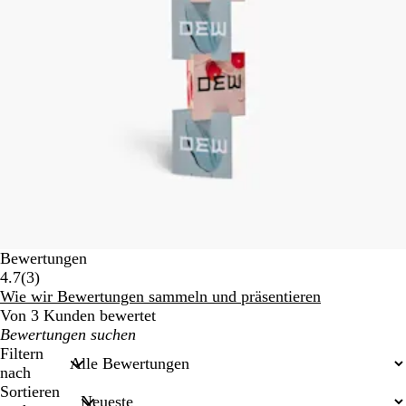
Bewertungen
3
4.7
(
3
)
Bewertungen
Wie wir Bewertungen sammeln und präsentieren
Von 3 Kunden bewertet
Meine
Sucheingaben
Filtern
nach
Sortieren