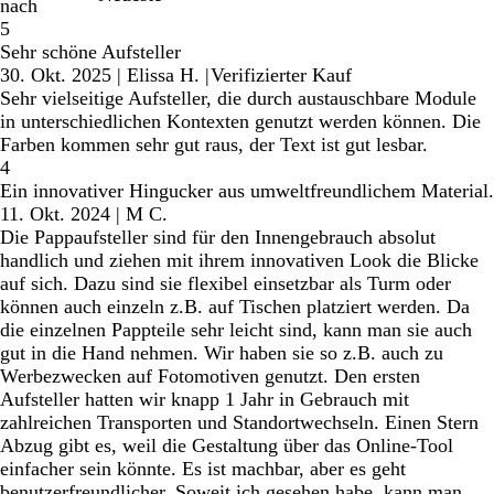
nach
5
Sehr schöne Aufsteller
30. Okt. 2025
|
Elissa H.
|
Verifizierter Kauf
Sehr vielseitige Aufsteller, die durch austauschbare Module
in unterschiedlichen Kontexten genutzt werden können. Die
Farben kommen sehr gut raus, der Text ist gut lesbar.
4
Ein innovativer Hingucker aus umweltfreundlichem Material.
11. Okt. 2024
|
M C.
Die Pappaufsteller sind für den Innengebrauch absolut
handlich und ziehen mit ihrem innovativen Look die Blicke
auf sich. Dazu sind sie flexibel einsetzbar als Turm oder
können auch einzeln z.B. auf Tischen platziert werden. Da
die einzelnen Pappteile sehr leicht sind, kann man sie auch
gut in die Hand nehmen. Wir haben sie so z.B. auch zu
Werbezwecken auf Fotomotiven genutzt. Den ersten
Aufsteller hatten wir knapp 1 Jahr in Gebrauch mit
zahlreichen Transporten und Standortwechseln. Einen Stern
Abzug gibt es, weil die Gestaltung über das Online-Tool
einfacher sein könnte. Es ist machbar, aber es geht
benutzerfreundlicher. Soweit ich gesehen habe, kann man