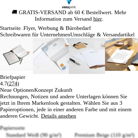
Galeriebild
🚚
GRATIS-VERSAND ab 60 € Bestellwert. Mehr
1
Information zum Versand
hier
.
von
Startseite
Flyer, Werbung & Bürobedarf
1
...
Schreibwaren für Unternehmen
Umschläge & Versandartikel
Galeriebild
Vergrößer-/verkleinerbares
Zoom
Verwenden
Klicken
Vergrößer-/verkleinerbares
Zoom
Verwenden
Klicken
Vergrößer-/verkleinerb
Zoom
Verwenden
Klicken
Vergröß
Zoom
Verwen
Klicke
1
Bild
auf
Sie
zum
Bild
auf
Sie
zum
Bild
auf
Sie
zum
Bild
auf
Sie
zum
von
Minimum
die
Vergrößern
Minimum
die
Vergrößern
Minimum
die
Vergrößern
Minim
die
Vergrö
4
Tasten
Tasten
Tasten
Tasten
+
+
+
+
und
und
und
und
Briefpapier
-
-
-
-
Bewertungen
4.7
(
274
)
zum
zum
zum
zum
274
Neue Optionen
Konzept Zukunft
Zoomen
Zoomen
Zoomen
Zoome
lesen
Rechnungen, Notizen und andere Unterlagen können Sie
und
und
und
und
jetzt in Ihrem Markenlook gestalten. Wählen Sie aus 3
die
die
die
die
Papieroptionen, jede in einer anderen Farbe und mit einem
Pfeiltasten
Pfeiltasten
Pfeiltasten
Pfeilta
anderen Gewicht.
Details ansehen
zum
zum
zum
zum
Schwenken.
Schwenken.
Schwenken.
Schwen
Papiersorte
Standard Weiß (90 g/m²)
Premium Beige (110 g/m²)