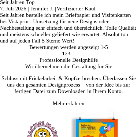
Seit Jahren Top
7. Juli 2026
|
Jennifer J.
|
Verifizierter Kauf
Seit Jahren bestelle ich mein Briefpapier und Visitenkarten
bei Vistaprint. Umsetzung für neue Designs oder
Nachbestellung sehr einfach und übersichtlich. Tolle Qualität
und meistens schneller geliefert wie erwartet. Absolut top
und auf jeden Fall 5 Sterne Wert!
Bewertungen werden angezeigt
1-5
1
2
3
Gehe
Gehe
Gehe
Professionelle Designhilfe
zu
zu
zu
Wir übernehmen die Gestaltung für Sie
Seite
Seite
Seite
Schluss mit Frickelarbeit & Kopfzerbrechen. Überlassen Sie
uns den gesamten Designprozess – von der Idee bis zur
fertigen Datei zum Downloaden in Ihrem Konto.
Mehr erfahren