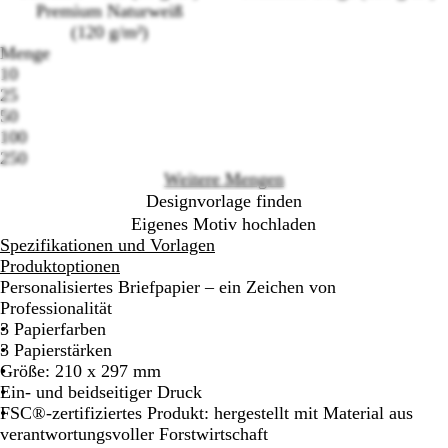
Premium Naturweiß
(120 g/m²)
Menge
10
Loading
25
options
50
100
250
Weitere Mengen
Designvorlage finden
Eigenes Motiv hochladen
Spezifikationen und Vorlagen
Produktoptionen
Personalisiertes Briefpapier – ein Zeichen von
Professionalität
3 Papierfarben
3 Papierstärken
Größe: 210 x 297 mm
Ein- und beidseitiger Druck
FSC®-zertifiziertes Produkt: hergestellt mit Material aus
verantwortungsvoller Forstwirtschaft