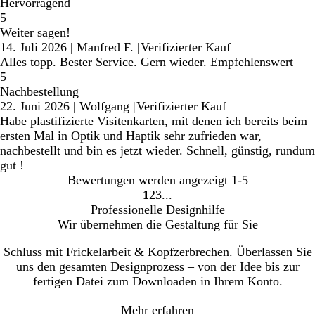
Hervorragend
5
Weiter sagen!
14. Juli 2026
|
Manfred F.
|
Verifizierter Kauf
Alles topp. Bester Service. Gern wieder. Empfehlenswert
5
Nachbestellung
22. Juni 2026
|
Wolfgang
|
Verifizierter Kauf
Habe plastifizierte Visitenkarten, mit denen ich bereits beim
ersten Mal in Optik und Haptik sehr zufrieden war,
nachbestellt und bin es jetzt wieder. Schnell, günstig, rundum
gut !
Bewertungen werden angezeigt
1-5
1
2
3
Gehe
Gehe
Gehe
Professionelle Designhilfe
zu
zu
zu
Wir übernehmen die Gestaltung für Sie
Seite
Seite
Seite
Schluss mit Frickelarbeit & Kopfzerbrechen. Überlassen Sie
uns den gesamten Designprozess – von der Idee bis zur
fertigen Datei zum Downloaden in Ihrem Konto.
Mehr erfahren