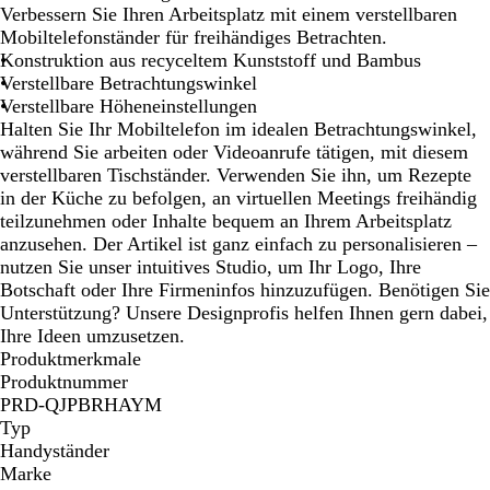
c
e
Verbessern Sie Ihren Arbeitsplatz mit einem verstellbaren
h
i
Mobiltelefonständer für freihändiges Betrachten.
w
ß
Konstruktion aus recyceltem Kunststoff und Bambus
a
Verstellbare Betrachtungswinkel
r
Verstellbare Höheneinstellungen
z
Halten Sie Ihr Mobiltelefon im idealen Betrachtungswinkel,
während Sie arbeiten oder Videoanrufe tätigen, mit diesem
verstellbaren Tischständer. Verwenden Sie ihn, um Rezepte
in der Küche zu befolgen, an virtuellen Meetings freihändig
teilzunehmen oder Inhalte bequem an Ihrem Arbeitsplatz
anzusehen. Der Artikel ist ganz einfach zu personalisieren –
nutzen Sie unser intuitives Studio, um Ihr Logo, Ihre
Botschaft oder Ihre Firmeninfos hinzuzufügen. Benötigen Sie
Unterstützung? Unsere Designprofis helfen Ihnen gern dabei,
Ihre Ideen umzusetzen.
Produktmerkmale
Produktnummer
PRD-QJPBRHAYM
Typ
Handyständer
Marke