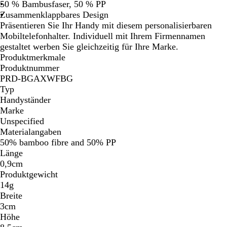
i
h
50 % Bambusfaser, 50 % PP
ß
w
Zusammenklappbares Design
a
Präsentieren Sie Ihr Handy mit diesem personalisierbaren
r
Mobiltelefonhalter. Individuell mit Ihrem Firmennamen
z
gestaltet werben Sie gleichzeitig für Ihre Marke.
Produktmerkmale
Produktnummer
PRD-BGAXWFBG
Typ
Handyständer
Marke
Unspecified
Materialangaben
50% bamboo fibre and 50% PP
Länge
0,9cm
Produktgewicht
14g
Breite
3cm
Höhe