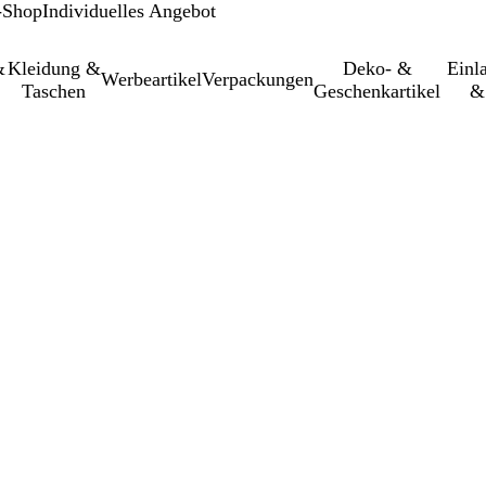
-Shop
Individuelles Angebot
&
Kleidung &
Deko- &
Einl­
Werbeartikel
Verpackungen
Taschen
Geschenkartikel
&