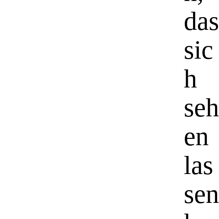
das
sic
h
seh
en
las
sen