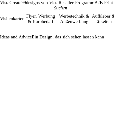
VistaCreate
99designs von Vista
Reseller-Programm
B2B Print
Flyer, Werbung
Werbetechnik &
Aufkleber 
Visitenkarten
& Bürobedarf
Außenwerbung
Etiketten
Ideas and Advice
Ein Design, das sich sehen lassen kann