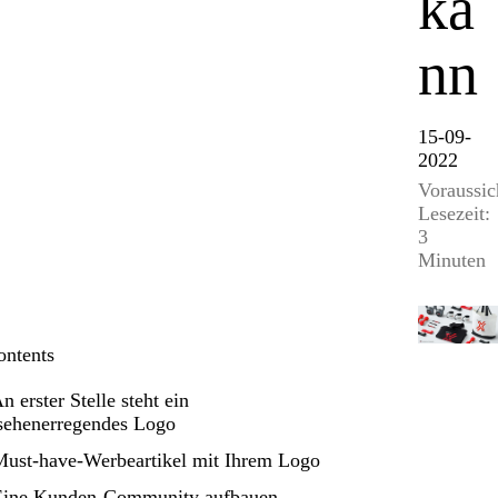
ka
nn
15-09-
2022
Voraussic
Lesezeit:
3
Minuten
ontents
An erster Stelle steht ein
sehenerregendes Logo
Must-have-Werbeartikel mit Ihrem Logo
Eine Kunden-Community aufbauen