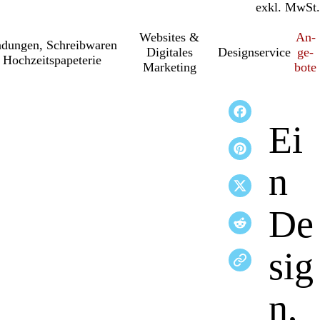
inkl. MwSt.
exkl. MwSt.
Websites &
An­­
a­dung­en, Schreib­wa­ren
Digitales
Designservice
ge­­
 Hochzeitspapeterie
Marketing
bo­­te
Ei
n
De
sig
n,