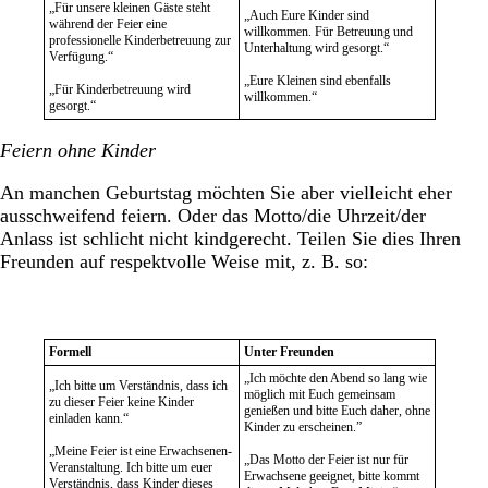
„Für unsere kleinen Gäste steht
„Auch Eure Kinder sind
während der Feier eine
willkommen. Für Betreuung und
professionelle Kinderbetreuung zur
Unterhaltung wird gesorgt.“
Verfügung.“
„Eure Kleinen sind ebenfalls
„Für Kinderbetreuung wird
willkommen.“
gesorgt.“
Feiern ohne Kinder
An manchen Geburtstag möchten Sie aber vielleicht eher
ausschweifend feiern. Oder das Motto/die Uhrzeit/der
Anlass ist schlicht nicht kindgerecht. Teilen Sie dies Ihren
Freunden auf respektvolle Weise mit, z. B. so:
Formell
Unter Freunden
„Ich möchte den Abend so lang wie
„Ich bitte um Verständnis, dass ich
möglich mit Euch gemeinsam
zu dieser Feier keine Kinder
genießen und bitte Euch daher, ohne
einladen kann.“
Kinder zu erscheinen.”
„Meine Feier ist eine Erwachsenen-
„Das Motto der Feier ist nur für
Veranstaltung. Ich bitte um euer
Erwachsene geeignet, bitte kommt
Verständnis, dass Kinder dieses