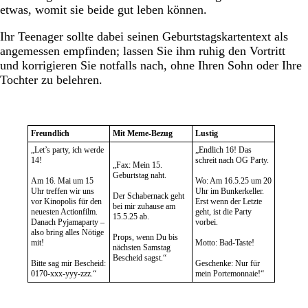
etwas, womit sie beide gut leben können.
Ihr Teenager sollte dabei seinen Geburtstagskartentext als
angemessen empfinden; lassen Sie ihm ruhig den Vortritt
und korrigieren Sie notfalls nach, ohne Ihren Sohn oder Ihre
Tochter zu belehren.
Freundlich
Mit Meme-Bezug
Lustig
„Let’s party, ich werde
„Endlich 16! Das
14!
schreit nach OG Party.
„Fax: Mein 15.
Geburtstag naht.
Am 16. Mai um 15
Wo: Am 16.5.25 um 20
Uhr treffen wir uns
Uhr im Bunkerkeller.
Der Schabernack geht
vor Kinopolis für den
Erst wenn der Letzte
bei mir zuhause am
neuesten Actionfilm.
geht, ist die Party
15.5.25 ab.
Danach Pyjamaparty –
vorbei.
also bring alles Nötige
Props, wenn Du bis
mit!
Motto: Bad-Taste!
nächsten Samstag
Bescheid sagst.“
Bitte sag mir Bescheid:
Geschenke: Nur für
0170-xxx-yyy-zzz.“
mein Portemonnaie!“