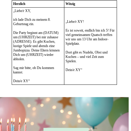
Herzlich
Witzig
„Liebe/r XY,
ich lade Dich zu meinem 8.
„Liebe/r XY!
Geburtstag ein.
Es ist soweit, endlich bin ich 5! Für
Die Party beginnt am (DATUM)
viel gemeinsamen Quatsch treffen
um (UHRZEIT) bei mir zuhause
wir uns um 13 Uhr am Indoor-
(ADRESSE). Es gibt Kuchen,
Spielplatz.
lustige Spiele und abends eine
Jumbopizza. Deine Eltern können
Dort gibt es Nudeln, Obst und
Dich um (UHRZEIT) wieder
Kuchen – und viel Zeit zum
abholen.
Spielen.
Sag mir bitte, ob Du kommen
Dein/e XY“
kannst.
Dein/e XY“