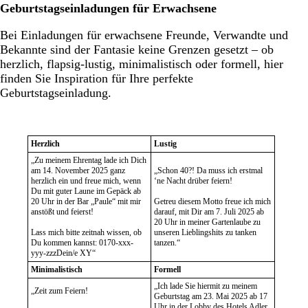
Geburtstagseinladungen für Erwachsene
Bei Einladungen für erwachsene Freunde, Verwandte und
Bekannte sind der Fantasie keine Grenzen gesetzt – ob
herzlich, flapsig-lustig, minimalistisch oder formell, hier
finden Sie Inspiration für Ihre perfekte
Geburtstagseinladung.
Herzlich
Lustig
„Zu meinem Ehrentag lade ich Dich
am 14. November 2025 ganz
„Schon 40?! Da muss ich erstmal
herzlich ein und freue mich, wenn
‘ne Nacht drüber feiern!
Du mit guter Laune im Gepäck ab
20 Uhr in der Bar „Paule“ mit mir
Getreu diesem Motto freue ich mich
anstößt und feierst!
darauf, mit Dir am 7. Juli 2025 ab
20 Uhr in meiner Gartenlaube zu
Lass mich bitte zeitnah wissen, ob
unseren Lieblingshits zu tanken
Du kommen kannst: 0170-xxx-
tanzen.“
yyy-zzzDein/e XY“
Minimalistisch
Formell
„Ich lade Sie hiermit zu meinem
„Zeit zum Feiern!
Geburtstag am 23. Mai 2025 ab 17
Uhr in der Lobby des Hotels Adler