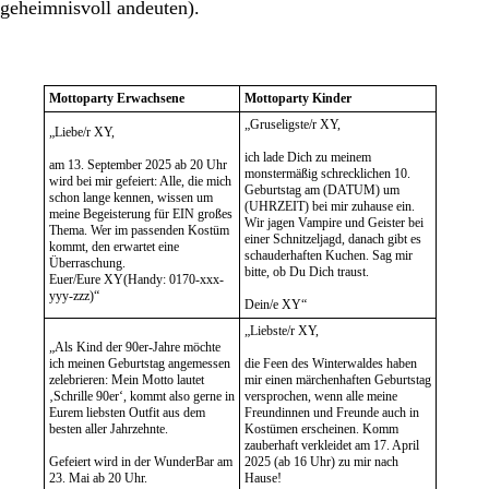
geheimnisvoll andeuten).
Mottoparty Erwachsene
Mottoparty Kinder
„Gruseligste/r XY,
„Liebe/r XY,
ich lade Dich zu meinem
am 13. September 2025 ab 20 Uhr
monstermäßig schrecklichen 10.
wird bei mir gefeiert: Alle, die mich
Geburtstag am (DATUM) um
schon lange kennen, wissen um
(UHRZEIT) bei mir zuhause ein.
meine Begeisterung für EIN großes
Wir jagen Vampire und Geister bei
Thema. Wer im passenden Kostüm
einer Schnitzeljagd, danach gibt es
kommt, den erwartet eine
schauderhaften Kuchen. Sag mir
Überraschung.
bitte, ob Du Dich traust.
Euer/Eure XY(Handy: 0170-xxx-
yyy-zzz)“
Dein/e XY“
„Liebste/r XY,
„Als Kind der 90er-Jahre möchte
ich meinen Geburtstag angemessen
die Feen des Winterwaldes haben
zelebrieren: Mein Motto lautet
mir einen märchenhaften Geburtstag
‚Schrille 90er‘, kommt also gerne in
versprochen, wenn alle meine
Eurem liebsten Outfit aus dem
Freundinnen und Freunde auch in
besten aller Jahrzehnte.
Kostümen erscheinen. Komm
zauberhaft verkleidet am 17. April
Gefeiert wird in der WunderBar am
2025 (ab 16 Uhr) zu mir nach
23. Mai ab 20 Uhr.
Hause!