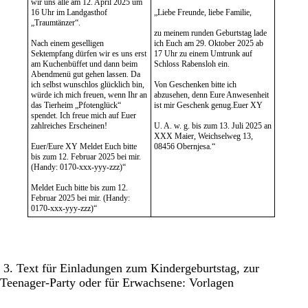
wir uns alle am 12. April 2025 um
16 Uhr im Landgasthof
„Liebe Freunde, liebe Familie,
„Traumtänzer“.
zu meinem runden Geburtstag lade
Nach einem geselligen
ich Euch am 29. Oktober 2025 ab
Sektempfang dürfen wir es uns erst
17 Uhr zu einem Umtrunk auf
am Kuchenbüffet und dann beim
Schloss Rabensloh ein.
Abendmenü gut gehen lassen. Da
ich selbst wunschlos glücklich bin,
Von Geschenken bitte ich
würde ich mich freuen, wenn Ihr an
abzusehen, denn Eure Anwesenheit
das Tierheim „Pfotenglück“
ist mir Geschenk genug.Euer XY
spendet. Ich freue mich auf Euer
zahlreiches Erscheinen!
U. A. w. g. bis zum 13. Juli 2025 an
XXX Maier, Weichselweg 13,
Euer/Eure XY Meldet Euch bitte
08456 Obernjesa.“
bis zum 12. Februar 2025 bei mir.
(Handy: 0170-xxx-yyy-zzz)“
Meldet Euch bitte bis zum 12.
Februar 2025 bei mir. (Handy:
0170-xxx-yyy-zzz)“
3. Text für Einladungen zum Kindergeburtstag, zur
Teenager-Party oder für Erwachsene: Vorlagen