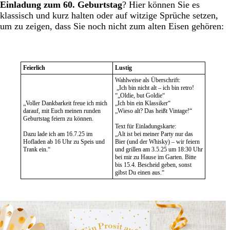
Einladung zum 60. Geburtstag
? Hier können Sie es
klassisch und kurz halten oder auf witzige Sprüche setzen,
um zu zeigen, dass Sie noch nicht zum alten Eisen gehören:
Feierlich
Lustig
Wahlweise als Überschrift:
„Ich bin nicht alt – ich bin retro!
“„Oldie, but Goldie“
„Voller Dankbarkeit freue ich mich
„Ich bin ein Klassiker“
darauf, mit Euch meinen runden
„Wieso alt? Das heißt Vintage!“
Geburtstag feiern zu können.
Text für Einladungskarte:
Dazu lade ich am 16.7.25 im
„Alt ist bei meiner Party nur das
Hofladen ab 16 Uhr zu Speis und
Bier (und der Whisky) – wir feiern
Trank ein.“
und grillen am 3.5.25 um 18:30 Uhr
bei mir zu Hause im Garten. Bitte
bis 15.4. Bescheid geben, sonst
gibst Du einen aus.“