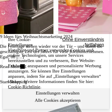
9 Ideen fürs Weihnachtsmarketing 2024
Ihre Cookie-
Ohne Einverständnis
Einstellungen
fortfahren
Die Feiertage stehen wieder vor der Tür – und damit die
VistaPrint und Partner verwenden Cookies und
geschäftigste Zeit des Jahres für viele Kleinunternehmen.
andere Technologien, um unsere Services
Egal, ob […]
bereitzustellen und zu verbessern, Ihre Website-
Erfahrung anzupassen und personalisierte Werbung
Read More
anzuzeigen. Sie können Ihre Einstellungen
anpassen, indem Sie auf „Einstellungen verwalten“
klicken. Weitere Informationen finden Sie hier:
Start Shopping
Cookie-Richtlinie
.
Einstellungen verwalten
Alle Cookies akzeptieren