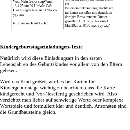
Was: Mein GeburtstagWann:
ein.
13.4.25 um 20 UhrWo: Café
Bei einem Sektempfang möchte ich
CloeZusagen bitte an 0170-xxx-
mit Ihnen anstoßen und danach im
yyy-zzz
dortigen Restaurant ein Dinner
genießen. U. A. w. g. bis zum 1.
Ich freue mich auf Euch.“
Mai 2025 an 0170-xxx-yyy-zzz“
Kindergeburtstagseinladungen-Texte
Natürlich wird diese Einladungsart in den ersten
Lebensjahren des Geburtskindes vor allem von den Eltern
gelesen.
Wird das Kind größer, wird es bei Karten für
Kindergeburtstage wichtig zu beachten, dass die Karte
kindgerecht und (vor-)lesefertig geschrieben wird. Also
verzichtet man lieber auf schwierige Worte oder komplexe
Wortspiele und formuliert klar und deutlich. Ansonsten sind
die Grundbausteine gleich.