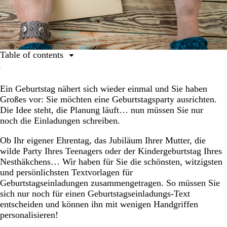
Table of contents
1. Must-haves für einen guten Geburtstagseinladungs-
Text
Ein Geburtstag nähert sich wieder einmal und Sie haben
Großes vor: Sie möchten eine Geburtstagsparty ausrichten.
2. Textvorlagen für Geburtstagseinladungen an Freunde
Die Idee steht, die Planung läuft… nun müssen Sie nur
und Familie
noch die Einladungen schreiben.
3. Text für Einladungen zum Kindergeburtstag, zur
Teenager-Party oder für Erwachsene: Vorlagen
Ob Ihr eigener Ehrentag, das Jubiläum Ihrer Mutter, die
wilde Party Ihres Teenagers oder der Kindergeburtstag Ihres
4. Sprüche für eine Einladung zum Geburtstag, die
Nesthäkchens… Wir haben für Sie die schönsten, witzigsten
etwas formeller sein soll
und persönlichsten Textvorlagen für
5. Vorlagen für lustige Einladungen zum Geburtstag
Geburtstagseinladungen zusammengetragen. So müssen Sie
sich nur noch für einen Geburtstagseinladungs-Text
6. Vorlagen für moderne Einladungen
entscheiden und können ihn mit wenigen Handgriffen
personalisieren!
7. Vorlagen für besondere Einladungstexte