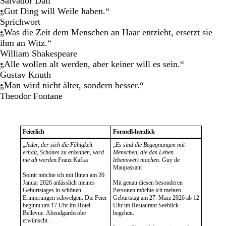
Salvador Dalí
„Gut Ding will Weile haben.“
Sprichwort
„Was die Zeit dem Menschen an Haar entzieht, ersetzt sie
ihm an Witz.“
William Shakespeare
„Alle wollen alt werden, aber keiner will es sein.“
Gustav Knuth
„Man wird nicht älter, sondern besser.“
Theodor Fontane
Feierlich
Formell-herzlich
„
Jeder, der sich die Fähigkeit
„
Es sind die Begegnungen mit
erhält, Schönes zu erkennen, wird
Menschen, die das Leben
nie alt werden.
Franz Kafka
lebenswert machen.
Guy de
Maupassant
Somit möchte ich mit Ihnen am 20.
Januar 2026 anlässlich meines
Mit genau diesen besonderen
Geburtstages in schönen
Personen möchte ich meinen
Erinnerungen schwelgen. Die Feier
Geburtstag am 27. März 2026 ab 12
beginnt um 17 Uhr im Hotel
Uhr im Restaurant Seeblick
Bellevue. Abendgarderobe
begehen.
erwünscht.