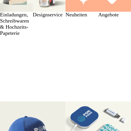
Einl­a­dung­en,
Designservice
Neuheiten
Angebote
Schreib­wa­ren
& Hochzeits-
Papeterie