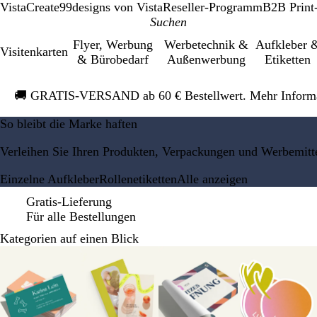
VistaCreate
99designs von Vista
Reseller-Programm
B2B Print
Flyer, Werbung
Werbetechnik &
Aufkleber 
Visitenkarten
& Bürobedarf
Außenwerbung
Etiketten
Galeriebild
🚚
GRATIS-VERSAND ab 60 € Bestellwert. Mehr Inform
1
von
So bleibt die Marke haften
1
Verleihen Sie Ihren Produkten, Verpackungen und Werbemitte
Einzelne Aufkleber
Rollenetiketten
Alle anzeigen
Gratis-Lieferung
Für alle Bestellungen
Kategorien auf einen Blick
Galeriebilder
1
bis
8
von