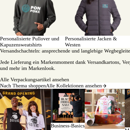
Personalisierte Pullover und
Personalisierte Jacken &
Kapuzensweatshirts
Westen
Versandschachteln: ansprechende und langlebige Wegbegleit
Jede Lieferung ein Markenmoment dank Versandkartons, Ver
und mehr im Markenlook.
Alle Verpackungsartikel ansehen
Nach Thema shoppen
Alle Kollektionen ansehen
Galeriebilder
1
bis
2
von
8
Business-Basics