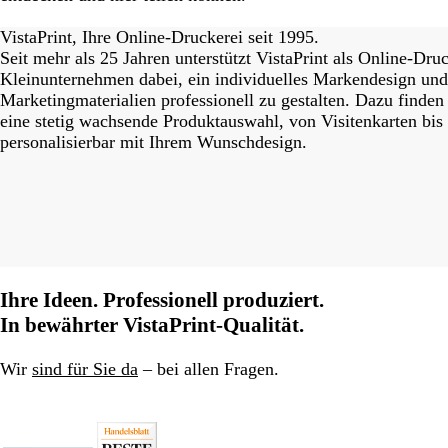
eriordesignstudio
nstagram_user
nstagram_user
himmy.bang
flowerscove
thmadness
byangelina
on_harvest
arklebyjen
tersphoto
lemonade
s_studio
ydangfun
bymmlb
kaandco
Galeriebild
1
VistaPrint, Ihre Online-Druckerei seit 1995.
von
Seit mehr als 25 Jahren unterstützt VistaPrint als Online-Dru
15
Kleinunternehmen dabei, ein individuelles Markendesign un
Marketingmaterialien professionell zu gestalten. Dazu finden
eine stetig wachsende Produktauswahl, von Visitenkarten bis 
personalisierbar mit Ihrem Wunschdesign.
Ihre Ideen. Professionell produziert.
In bewährter VistaPrint-Qualität.
Wir
sind für Sie da
– bei allen Fragen.