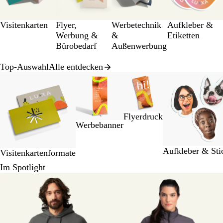
12
Visitenkarten
Flyer,
Werbetechnik
Aufkleber &
Werbung &
&
Etiketten
Bürobedarf
Außenwerbung
Top-Auswahl
Alle entdecken
Galeriebilder
1
bis
2
Flyerdruck
von
Werbebanner
8
Aufkleber & Sti
Visitenkartenformate
Im Spotlight