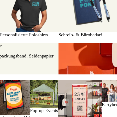
Personalisierte Poloshirts
Schreib- & Bürobedarf
er
packungsband, Seidenpapier
Partybe
Pop-up-Events