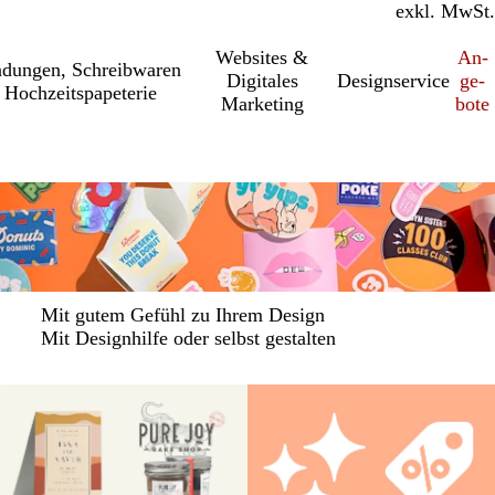
inkl. MwSt.
exkl. MwSt.
Websites &
An­­
a­dung­en, Schreib­wa­ren
Digitales
Designservice
ge­­
 Hochzeitspapeterie
Marketing
bo­­te
Mit gutem Gefühl zu Ihrem Design
Mit Designhilfe oder selbst gestalten