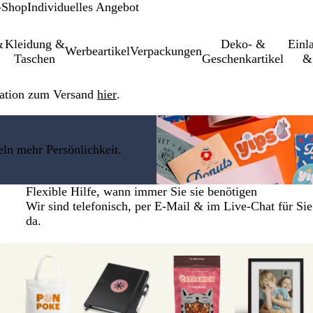
-Shop
Individuelles Angebot
&
Kleidung &
Deko- &
Einl­
Werbeartikel
Verpackungen
Taschen
Geschenkartikel
&
ation zum Versand
hier
.
ln mehr Persönlichkeit.
Flexible Hilfe, wann immer Sie sie benötigen
Wir sind telefonisch, per E-Mail & im Live-Chat für Sie
da.