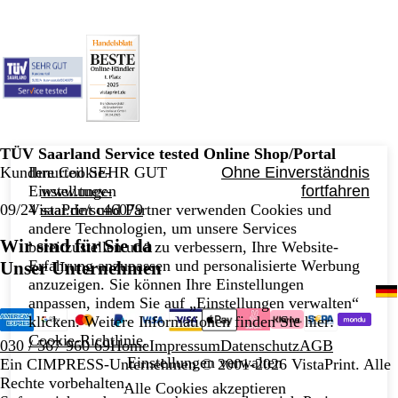
TÜV Saarland Service tested Online Shop/Portal
Kundenurteil SEHR GUT
Ihre Cookie-
Ohne Einverständnis
www.tuev-
Einstellungen
fortfahren
09/24
saar.de/sc46079
VistaPrint und Partner verwenden Cookies und
andere Technologien, um unsere Services
Wir sind für Sie da
bereitzustellen und zu verbessern, Ihre Website-
Erfahrung anzupassen und personalisierte Werbung
Unser Unternehmen
anzuzeigen. Sie können Ihre Einstellungen
anpassen, indem Sie auf „Einstellungen verwalten“
klicken. Weitere Informationen finden Sie hier:
Cookie-Richtlinie
.
030 / 567 960 69
Home
Impressum
Datenschutz
AGB
Einstellungen verwalten
Ein CIMPRESS-Unternehmen
© 2001-2026 VistaPrint. Alle
Rechte vorbehalten.
Alle Cookies akzeptieren