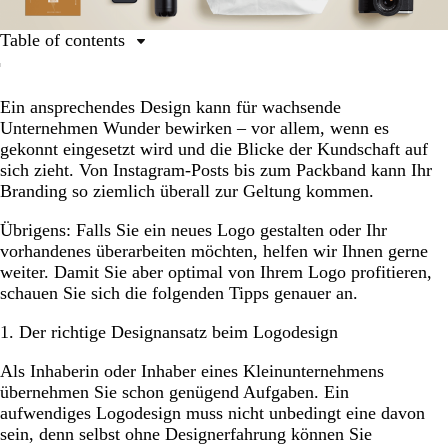
Table of contents
Der richtige Designansatz beim Logodesign
Ein ansprechendes Design kann für wachsende
Print-Werbung im Markendesign
Unternehmen Wunder bewirken – vor allem, wenn es
Ihr Design in freier Wildbahn
gekonnt eingesetzt wird und die Blicke der Kundschaft auf
sich zieht. Von Instagram-Posts bis zum Packband kann Ihr
Ein unverkennbarer Social-Media-Auftritt
Branding so ziemlich überall zur Geltung kommen.
Der fertige Look
Übrigens: Falls Sie ein neues Logo gestalten oder Ihr
vorhandenes überarbeiten möchten, helfen wir Ihnen gerne
weiter. Damit Sie aber optimal von Ihrem Logo profitieren,
schauen Sie sich die folgenden Tipps genauer an.
1. Der richtige Designansatz beim Logodesign
Als Inhaberin oder Inhaber eines Kleinunternehmens
übernehmen Sie schon genügend Aufgaben. Ein
aufwendiges Logodesign muss nicht unbedingt eine davon
sein, denn selbst ohne Designerfahrung können Sie