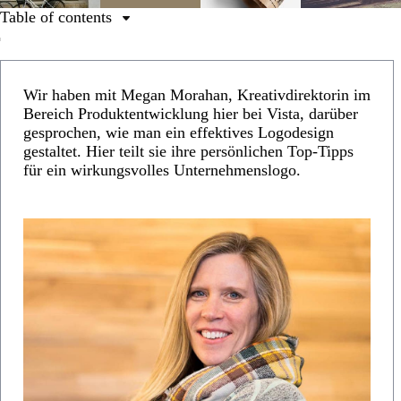
Table of contents
1. Machen Sie sich klar, welchen Zweck Ihr Logo hat
2. Nutzen Sie Farben, um die Wirkung zu
Wir haben mit Megan Morahan, Kreativdirektorin im
unterstreichen
Bereich Produktentwicklung hier bei Vista, darüber
3. Beschäftigen Sie sich mit den verschiedenen Arten
gesprochen, wie man ein effektives Logodesign
von Logos
gestaltet. Hier teilt sie ihre persönlichen Top-Tipps
für ein wirkungsvolles Unternehmenslogo.
4. Achten Sie auf ein harmonisches Zusammenspiel der
Designelemente.
5. Kreieren Sie ein Logo, das vielseitig einsetzbar ist.
6. Holen Sie sich professionelle Unterstützung.