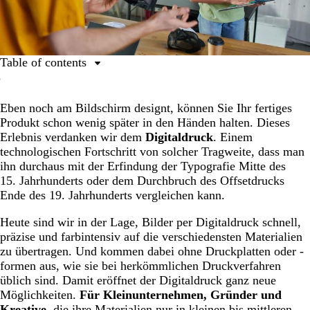
Table of contents
Der ultimative Digitaldruck-Guide
Eben noch am Bildschirm designt, können Sie Ihr fertiges
Was ist Digitaldruck? Digitaldruck, einfach erklärt.
Produkt schon wenig später in den Händen halten. Dieses
Offsetdruck vs. Digitaldruck: Was sind die
Erlebnis verdanken wir dem
Digitaldruck
. Einem
Unterschiede?
technologischen Fortschritt von solcher Tragweite, dass man
ihn durchaus mit der Erfindung der Typografie Mitte des
Welche Schritte umfasst der Digitaldruck?
15. Jahrhunderts oder dem Durchbruch des Offsetdrucks
Welche Arten von Digitaldruck gibt es?
Ende des 19. Jahrhunderts vergleichen kann.
Wann wird der Digitaldruck eingesetzt?
Heute sind wir in der Lage, Bilder per Digitaldruck schnell,
präzise und farbintensiv auf die verschiedensten Materialien
Welche Materialien sind für den Digitaldruck geeignet?
zu übertragen. Und kommen dabei ohne Druckplatten oder -
Könnte Digitaldruck für meine Marketingmaterialien
formen aus, wie sie bei herkömmlichen Druckverfahren
das richtige Druckverfahren sein?
üblich sind. Damit eröffnet der Digitaldruck ganz neue
Möglichkeiten.
Für Kleinunternehmen, Gründer und
Wann ist Digitaldruck keine gute Wahl?
Kreative
, die ihre Materialien nur in kleinen bis mittleren