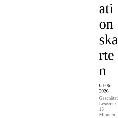
ati
on
ska
rte
n
03-06-
2026
Geschätzt
Lesezeit:
15
Minuten