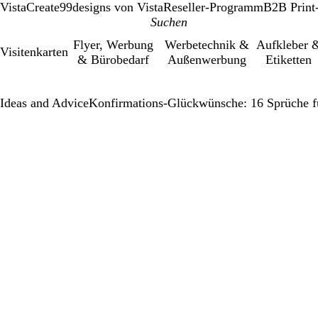
VistaCreate
99designs von Vista
Reseller-Programm
B2B Print
Flyer, Werbung
Werbetechnik &
Aufkleber 
Visitenkarten
& Bürobedarf
Außenwerbung
Etiketten
Ideas and Advice
Konfirmations-Glückwünsche: 16 Sprüche f