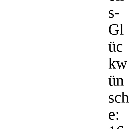
s-
Gl
üc
kw
ün
sch
e: