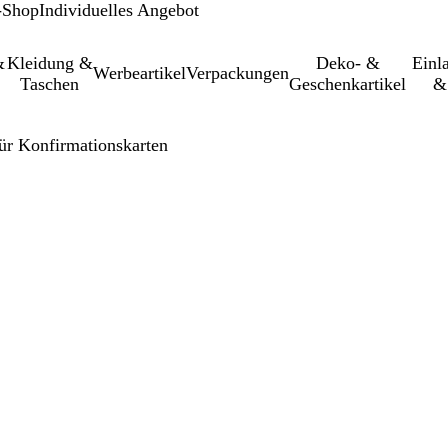
-Shop
Individuelles Angebot
&
Kleidung &
Deko- &
Einl­
Werbeartikel
Verpackungen
Taschen
Geschenkartikel
&
ür Konfirmationskarten