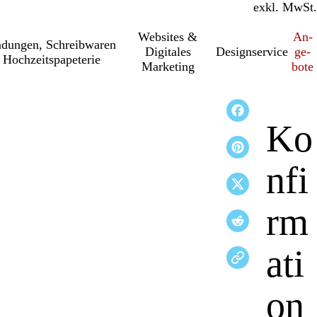
inkl. MwSt.
exkl. MwSt.
Websites &
An­­
a­dung­en, Schreib­wa­ren
Digitales
Designservice
ge­­
 Hochzeitspapeterie
Marketing
bo­­te
Ko
nfi
rm
ati
on