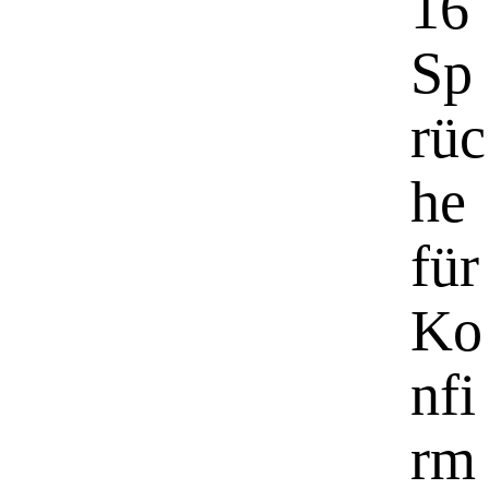
16
Sp
rüc
he
für
Ko
nfi
rm