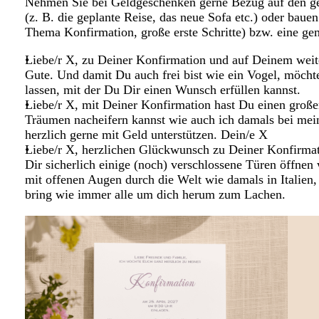
Nehmen Sie bei Geldgeschenken gerne Bezug auf den g
(z. B. die geplante Reise, das neue Sofa etc.) oder bau
Thema Konfirmation, große erste Schritte) bzw. eine g
Liebe/r X, zu Deiner Konfirmation und auf Deinem weit
Gute. Und damit Du auch frei bist wie ein Vogel, möcht
lassen, mit der Du Dir einen Wunsch erfüllen kannst.
Liebe/r X, mit Deiner Konfirmation hast Du einen groß
Träumen nacheifern kannst wie auch ich damals bei me
herzlich gerne mit Geld unterstützen. Dein/e X
Liebe/r X, herzlichen Glückwunsch zu Deiner Konfirmat
Dir sicherlich einige (noch) verschlossene Türen öffnen
mit offenen Augen durch die Welt wie damals in Italien
bring wie immer alle um dich herum zum Lachen.