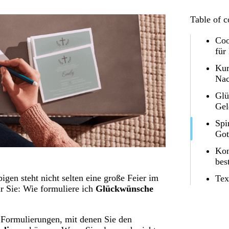
Table of c
Coo
für
Kur
Nac
Glü
Gel
Spi
Got
Kon
bes
igen steht nicht selten eine große Feier im
Tex
r Sie: Wie formuliere ich
Glückwünsche
 Formulierungen, mit denen Sie den