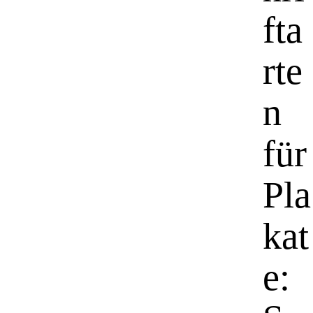
fta
rte
n
für
Pla
kat
e: