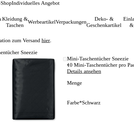
-Shop
Individuelles Angebot
&
Kleidung &
Deko- &
Einl­
Werbeartikel
Verpackungen
Taschen
Geschenkartikel
&
ation zum Versand
hier
.
entücher Sneezie
leinerbares
Vergrößer-/verkleinerbares
Zoom
Verwenden
Klicken
Mini-Taschentücher Sneezie
Bild
auf
Sie
zum
10 Mini-Taschentücher pro Pa
Minimum
die
Vergrößern
Details ansehen
Tasten
Menge
+
und
-
zum
Farbe
*
Schwarz
Zoomen
R
S
K
W
und
o
c
ö
e
die
t
h
n
i
Pfeiltasten
w
i
ß
zum
a
g