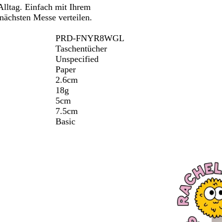
Alltag. Einfach mit Ihrem
Schwenken.
r
s
nächsten Messe verteilen.
z
b
l
PRD-FNYR8WGL
a
Taschentücher
u
Unspecified
Paper
2.6cm
18g
5cm
7.5cm
Basic