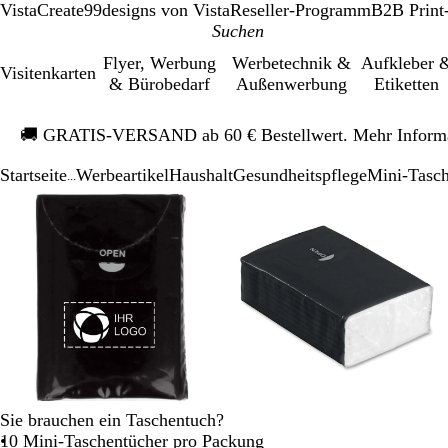
VistaCreate
99designs von Vista
Reseller-Programm
B2B Print
Flyer, Werbung
Werbetechnik &
Aufkleber 
Visitenkarten
& Bürobedarf
Außenwerbung
Etiketten
Galeriebild
🚚
GRATIS-VERSAND ab 60 € Bestellwert. Mehr Inform
1
von
Startseite
Werbeartikel
Haushalt
Gesundheitspflege
Mini-Tasch
1
...
Galeriebild
Vergrößer-/verkleinerbares
Zoom
Verwenden
Klicken
Vergrößer-/verk
Zoom
Verwenden
Klicken
1
Bild
auf
Sie
zum
Bild
auf
Sie
zum
von
Minimum
die
Vergrößern
Minimum
die
Vergrößern
3
Tasten
Tasten
+
+
und
und
-
-
zum
zum
Zoomen
Zoomen
und
und
die
die
Sie brauchen ein Taschentuch?
Pfeiltasten
Pfeiltasten
10 Mini-Taschentücher pro Packung
zum
zum