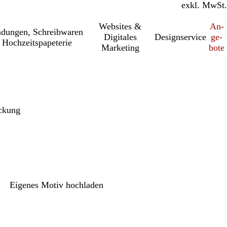
inkl. MwSt.
exkl. MwSt.
Websites &
An­­
a­dung­en, Schreib­wa­ren
Digitales
Designservice
ge­­
 Hochzeitspapeterie
Marketing
bo­­te
ckung
Eigenes Motiv hochladen