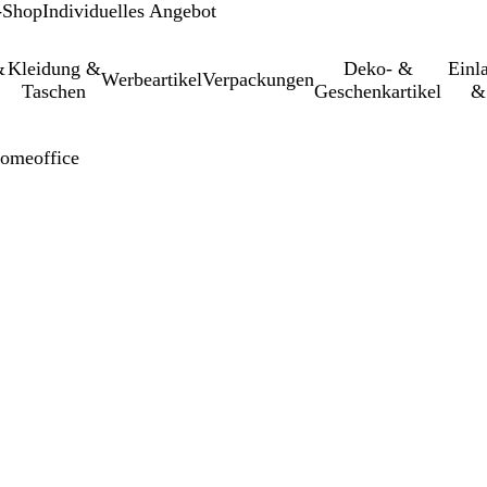
-Shop
Individuelles Angebot
&
Kleidung &
Deko- &
Einl­
Werbeartikel
Verpackungen
Taschen
Geschenkartikel
&
Homeoffice