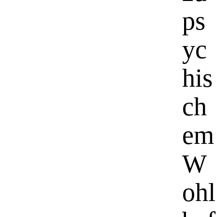
ps
yc
his
ch
em
W
ohl