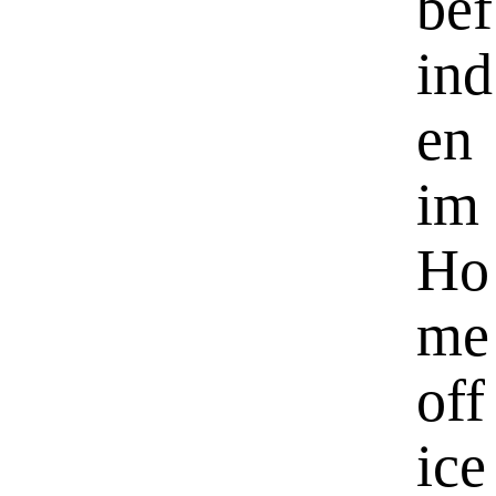
bef
ind
en
im
Ho
me
off
ice