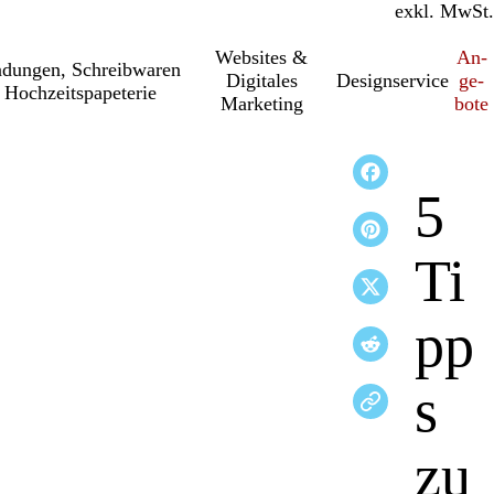
inkl. MwSt.
exkl. MwSt.
Websites &
An­­
a­dung­en, Schreib­wa­ren
Digitales
Designservice
ge­­
 Hochzeitspapeterie
Marketing
bo­­te
5
Ti
pp
s
zu