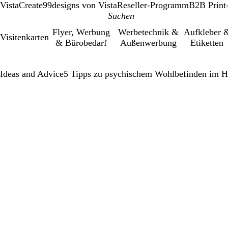
VistaCreate
99designs von Vista
Reseller-Programm
B2B Print
Flyer, Werbung
Werbetechnik &
Aufkleber 
Visitenkarten
& Bürobedarf
Außenwerbung
Etiketten
Ideas and Advice
5 Tipps zu psychischem Wohlbefinden im 