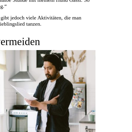
 halbe Stunde mit meinem Hund Gassi. So
g.“
gibt jedoch viele Aktivitäten, die man
eblingslied tanzen.
vermeiden