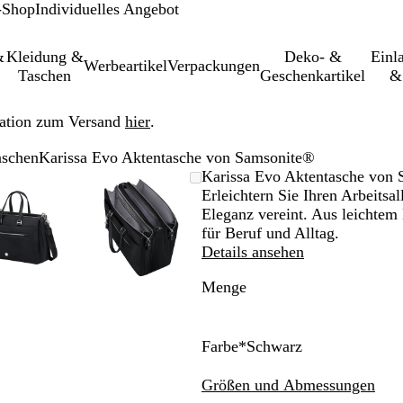
-Shop
Individuelles Angebot
&
Kleidung &
Deko- &
Einl­
Werbeartikel
Verpackungen
Taschen
Geschenkartikel
&
ation zum Versand
hier
.
aschen
Karissa Evo Aktentasche von Samsonite®
leinerbares
Vergrößer-/verkleinerbares
Zoom
Verwenden
Klicken
Vergrößer-/verkleinerbares
Zoom
Verwenden
Klicken
Karissa Evo Aktentasche von
Bild
auf
Sie
zum
Bild
auf
Sie
zum
Erleichtern Sie Ihren Arbeitsal
Minimum
die
Vergrößern
Minimum
die
Vergrößern
Eleganz vereint. Aus leichtem 
Tasten
Tasten
für Beruf und Alltag.
+
+
Details ansehen
und
und
Menge
-
-
zum
zum
Zoomen
Zoomen
und
und
Farbe
*
Schwarz
die
die
S
N
Pfeiltasten
Pfeiltasten
c
a
Größen und Abmessungen
zum
zum
h
c