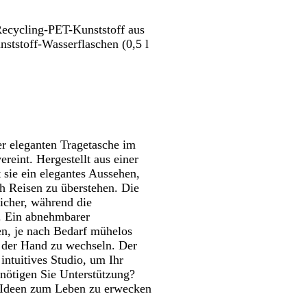
Schwenken.
Schwenken.
w
h
a
t
Recycling-PET-Kunststoff aus
r
b
ststoff-Wasserflaschen (0,5 l
z
l
a
u
er eleganten Tragetasche im
ereint. Hergestellt aus einer
 sie ein elegantes Aussehen,
ch Reisen zu überstehen. Die
sicher, während die
t. Ein abnehmbarer
nen, je nach Bedarf mühelos
der Hand zu wechseln. Der
 intuitives Studio, um Ihr
nötigen Sie Unterstützung?
e Ideen zum Leben zu erwecken