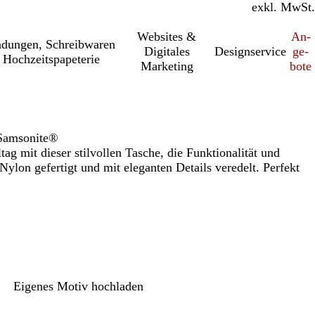
inkl. MwSt.
exkl. MwSt.
Websites &
An­­
a­dung­en, Schreib­wa­ren
Digitales
Designservice
ge­­
 Hochzeitspapeterie
Marketing
bo­­te
 Samsonite®
ltag mit dieser stilvollen Tasche, die Funktionalität und
Nylon gefertigt und mit eleganten Details veredelt. Perfekt
Eigenes Motiv hochladen