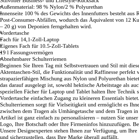
Stilvoller Business- und Lifestyle-Rucksack
Schwenken.
Schwenken.
Schwenken.
Außenmaterial: 98 % Nylon/2 % Polyurethan
Innenseite 100 % des Gewichts des Innenfutters besteht aus 
Post-Consumer-Abfällen, wodurch das Äquivalent von 12 Kun
– 20 g) von Deponien ferngehalten wird.
Vordertasche
Fach für 14,1-Zoll-Laptop
Eigenes Fach für 10.5-Zoll-Tablets
19 l Fassungsvermögen
Abnehmbarer Schulterriemen
Beginnen Sie Ihren Tag mit Selbstvertrauen und Stil mit dies
Aktentaschen-Stil, die Funktionalität und Raffinesse perfekt v
strapazierfähigen Mischung aus Nylon und Polyurethan bietet
das darauf ausgelegt ist, sowohl hektische Arbeitstage als au
speziellen Fächer für Laptop und Tablet halten Ihre Technik 
Vordertasche einfachen Zugang zu kleineren Essentials biete
Schulterriemen sorgt für Vielseitigkeit und ermöglicht es Ih
zwischen dem Tragen als Umhängetasche und dem Tragen in 
Artikel ist ganz einfach zu personalisieren – nutzen Sie unser
Logo, Ihre Botschaft oder Ihre Firmeninfos hinzuzufügen. Be
Unsere Designexperten stehen Ihnen zur Verfügung, um Ihr
und sicherzustellen, dass Ihre Marke überall auffällt.