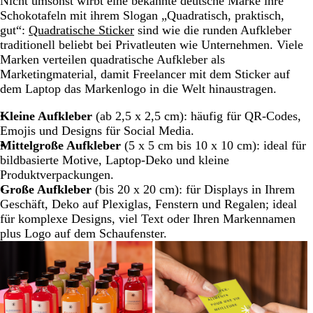
Nicht umsonst wirbt eine bekannte deutsche Marke ihre
Schokotafeln mit ihrem Slogan „Quadratisch, praktisch,
gut“:
Quadratische Sticker
sind wie die runden Aufkleber
traditionell beliebt bei Privatleuten wie Unternehmen. Viele
Marken verteilen quadratische Aufkleber als
Marketingmaterial, damit Freelancer mit dem Sticker auf
dem Laptop das Markenlogo in die Welt hinaustragen.
Kleine Aufkleber
(ab 2,5 x 2,5 cm): häufig für QR-Codes,
Emojis und Designs für Social Media.
Mittelgroße Aufkleber
(5 x 5 cm bis 10 x 10 cm): ideal für
bildbasierte Motive, Laptop-Deko und kleine
Produktverpackungen.
Große Aufkleber
(bis 20 x 20 cm): für Displays in Ihrem
Geschäft, Deko auf Plexiglas, Fenstern und Regalen; ideal
für komplexe Designs, viel Text oder Ihren Markennamen
plus Logo auf dem Schaufenster.