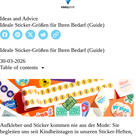
Ideas and Advice
Ideale Sticker-Größen für Ihren Bedarf (Guide)
Ideale Sticker-Größen für Ihren Bedarf (Guide)
30-03-2026
Table of contents
Welche Sticker-Größen und -Formen gibt es? Wofür
eignen sie sich?
Nach Aufkleber-Größen geht’s ans Material
Welche Etiketten-Formate eignen sich für meinen
Bedarf?
Aufkleber im großen Stil: große Formate für große
Aufkleber und Sticker kommen nie aus der Mode: Sie
Wirkung
begleiten uns seit Kindheitstagen in unseren Sticker-Heften,