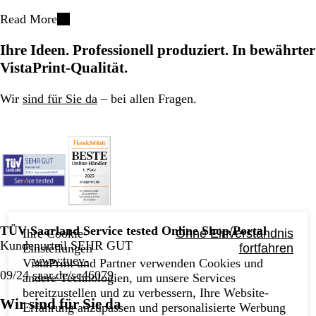
Read More
Ihre Ideen. Professionell produziert. In bewährter
VistaPrint-Qualität.
Wir
sind für Sie da
– bei allen Fragen.
TÜV Saarland Service tested Online Shop/Portal
Ihre Cookie-
Ohne Einverständnis
Kundenurteil SEHR GUT
Einstellungen
fortfahren
www.tuev-
VistaPrint und Partner verwenden Cookies und
09/24
saar.de/sc46079
andere Technologien, um unsere Services
bereitzustellen und zu verbessern, Ihre Website-
Wir sind für Sie da
Erfahrung anzupassen und personalisierte Werbung