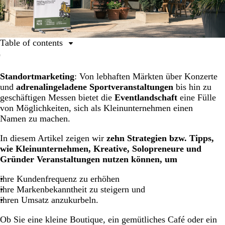
Table of contents
Was ist lokales Marketing?
Standortmarketing
: Von lebhaften Märkten über Konzerte
Warum ist Standortmarketing im Zusammenhang mit
und
adrenalingeladene Sportveranstaltungen
bis hin zu
Events so wichtig für Kleinunternehmen?
geschäftigen Messen bietet die
Eventlandschaft
eine Fülle
Mehr Kunden? 10 Offline-Marketing-Strategien bei
von Möglichkeiten, sich als Kleinunternehmen einen
großen und kleinen Events
Namen zu machen.
Lokale Marketingstrategien für Großveranstaltungen
In diesem Artikel zeigen wir
zehn Strategien bzw. Tipps,
Lokale Marketingstrategien für kleinere
wie Kleinunternehmen, Kreative, Solopreneure und
Veranstaltungen
Gründer Veranstaltungen nutzen können, um
Die Brücke schlagen zwischen lokalem Offline- und
ihre Kundenfrequenz zu erhöhen
Online-Marketing
ihre Markenbekanntheit zu steigern und
ihren Umsatz anzukurbeln.
Ob Sie eine kleine Boutique, ein gemütliches Café oder ein