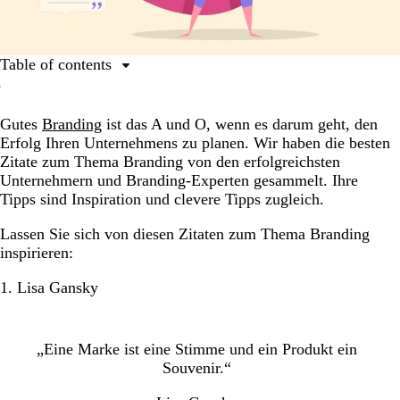
Table of contents
1. Lisa Gansky
Gutes
Branding
ist das A und O, wenn es darum geht, den
2. Henry Ford
Erfolg Ihren Unternehmens zu planen. Wir haben die besten
3. Warren Buffett
Zitate zum Thema Branding von den erfolgreichsten
Unternehmern und Branding-Experten gesammelt. Ihre
4. Jeff Bezos
Tipps sind Inspiration und clevere Tipps zugleich.
5. Elon Musk
Lassen Sie sich von diesen Zitaten zum Thema Branding
6. David Brier
inspirieren:
7. Seth Godin
1. Lisa Gansky
8. Howard Schultz
9. Jessica Walsh
„Eine Marke ist eine Stimme und ein Produkt ein
10. Walter Landor
Souvenir.“
11. Dan Schawbel