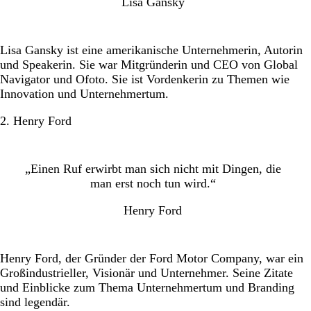
Lisa Gansky
12. Steve Forbes
13. Zig Ziglar
Lisa Gansky ist eine amerikanische Unternehmerin, Autorin
14. Tim Ferriss
und Speakerin. Sie war Mitgründerin und CEO von Global
Navigator und Ofoto. Sie ist Vordenkerin zu Themen wie
15. Marty Neumeier
Innovation und Unternehmertum.
16. Ashley Friedlein
2. Henry Ford
17. Sir Richard Branson
18. Larry Ackerman
„Einen Ruf erwirbt man sich nicht mit Dingen, die
19. Krista Neher
man erst noch tun wird.“
20. Lewis Howes
Henry Ford
21. Jason Hartman
22. Dave Buck
Henry Ford, der Gründer der Ford Motor Company, war ein
Die besten Zitate zum Thema Branding: Nach dem
Großindustrieller, Visionär und Unternehmer. Seine Zitate
Lesen ist vor dem Tun!
und Einblicke zum Thema Unternehmertum und Branding
sind legendär.