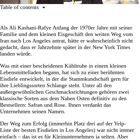
Table of contents
Ein Sprung ins kalte Wasser
Als Ali Kashani-Rafye Anfang der 1970er Jahre mit seiner
Ein riskanter Schritt
Familie und dem kleinen Eisgeschäft den weiten Weg vom
Die Herausforderung: einen Familienbetrieb nach
Iran nach Los Angeles antrat, hätte er wahrscheinlich nicht
Jahrzehnten umgestalten
gedacht, dass er Jahrzehnte später in der New York Times
landen würde.
Die Arbeit zahlt sich aus
Mit kompromissloser Qualität zu nachhaltigem Erfolg
Was mit einer bescheidenen Kühltruhe in einem kleinen
Lebensmittelladen begann, hat sich zu einer berühmten
Eisdiele entwickelt, in der die Stammkundschaft gern für
ihre Lieblingssorten Schlange steht. Unter all den
außergewöhnlichen Geschmacksrichtungen gehören zwei
klassische Sorten aus dem Nahen Osten definitiv zu den
Bestsellern: Safran und Rose. Ihnen verdankt das
Unternehmen seinen Namen.
Der Weg zum Erfolg (immerhin Platz drei auf der Yelp-
Liste der besten Eisdielen in Los Angeles) war nicht immer
einfach – das ist es für Kleinunternehmen ja selten. Aber