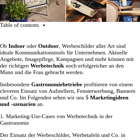
Table of contents
Marketing-Use-Cases von Werbetechnik in der
Gastronomie
Ob
Indoor
oder
Outdoor
, Werbeschilder aller Art sind
ideale Kommunikationstools für Unternehmen. Aktuelle
Werbung für neue Angebote
Angebote, Imagepflege, Kampagnen und mehr können mit
QR-Codes für kontaktlose Speisekarten
der richtigen
Werbetechnik
noch erfolgreicher an den
Mann und die Frau gebracht werden.
Neukunden-Ansprache
Laufkundschaft-Ansprache
Insbesondere
Gastronomiebetriebe
profitieren von einem
cleveren Einsatz von Aufstellern, Fensterwerbung, Bannern
Markenpflege
und Co. Im Folgenden sehen wir uns
5 Marketingideen
und -szenarien
an.
1. Marketing-Use-Cases von Werbetechnik in der
Gastronomie
Der Einsatz der Werbeschilder, Werbetafeln und Co. in