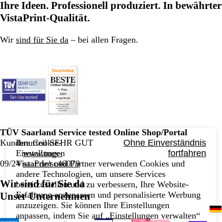
Ihre Ideen. Professionell produziert. In bewährter
VistaPrint-Qualität.
Wir
sind für Sie da
– bei allen Fragen.
TÜV Saarland Service tested Online Shop/Portal
Kundenurteil SEHR GUT
Ihre Cookie-
Ohne Einverständnis
www.tuev-
Einstellungen
fortfahren
09/24
saar.de/sc46079
VistaPrint und Partner verwenden Cookies und
andere Technologien, um unsere Services
Wir sind für Sie da
bereitzustellen und zu verbessern, Ihre Website-
Erfahrung anzupassen und personalisierte Werbung
Unser Unternehmen
anzuzeigen. Sie können Ihre Einstellungen
anpassen, indem Sie auf „Einstellungen verwalten“