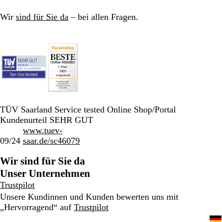
a
y
e
k
a
u
r
w
Wir
sind für Sie da
– bei allen Fragen.
B
n
l
u
e
TÜV Saarland Service tested Online Shop/Portal
Kundenurteil SEHR GUT
www.tuev-
09/24
saar.de/sc46079
Wir sind für Sie da
Unser Unternehmen
Trustpilot
Unsere Kundinnen und Kunden bewerten uns mit
„Hervorragend“ auf
Trustpilot