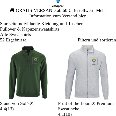
Galeriebild
🚚
GRATIS-VERSAND ab 60 € Bestellwert. Mehr
1
Information zum Versand
hier
.
von
Startseite
Individuelle Kleidung und Taschen
1
Pullover & Kapuzensweatshirts
Alle Sweatshirts
52 Ergebnisse
Filtern und sortieren
F
K
O
G
S
G
S
H
T
W
Stand von Sol’s®
Fruit of the Loom® Premium
l
ö
r
r
c
1
r
c
e
i
e
4.4
(
13
)
Sweatjacke
a
n
a
a
h
3
a
h
l
e
i
1
4.1
(
10
)