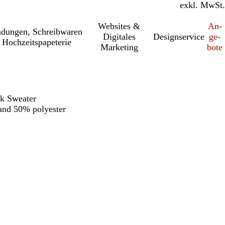
inkl. MwSt.
exkl. MwSt.
Websites &
An­­
a­dung­en, Schreib­wa­ren
Digitales
Designservice
ge­­
 Hochzeitspapeterie
Marketing
bo­­te
k Sweater
and 50% polyester
h