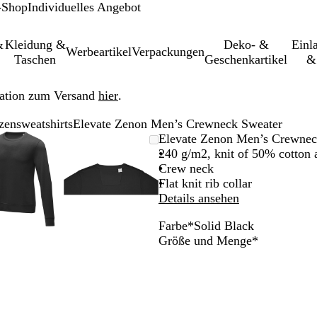
-Shop
Individuelles Angebot
&
Kleidung &
Deko- &
Einl­
Werbeartikel
Verpackungen
Taschen
Geschenkartikel
&
ation zum Versand
hier
.
zensweatshirts
Elevate Zenon Men’s Crewneck Sweater
leinerbares
Vergrößer-/verkleinerbares
Zoom
Verwenden
Klicken
Vergrößer-/verkleinerbares
Zoom
Verwenden
Klicken
Elevate Zenon Men’s Crewnec
Bild
auf
Sie
zum
Bild
auf
Sie
zum
240 g/m2, knit of 50% cotton 
Minimum
die
Vergrößern
Minimum
die
Vergrößern
Crew neck
Tasten
Tasten
Flat knit rib collar
+
+
Details ansehen
und
und
Farbe
*
Solid Black
-
-
R
O
N
B
W
S
S
Erforderlic
Größe und Menge
*
zum
zum
e
r
a
l
h
t
o
Zoomen
Zoomen
d
a
v
u
i
o
l
und
und
n
y
e
t
r
i
die
die
g
e
m
d
Pfeiltasten
Pfeiltasten
e
G
B
zum
zum