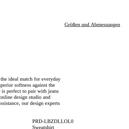
r
l
Schwenken.
Schwenken.
e
a
y
c
k
Größen und Abmessungen
the ideal match for everyday
perior softness against the
is perfect to pair with jeans
 online design studio and
ssistance, our design experts
PRD-LBZDLLOL0
Sweatshirt