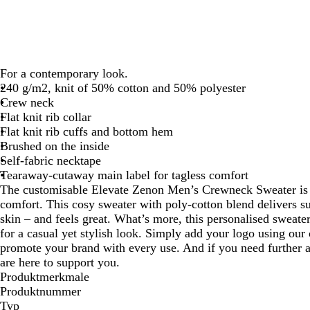
Schwenken.
Schwenken.
Schwenken.
For a contemporary look.
240 g/m2, knit of 50% cotton and 50% polyester
Crew neck
Flat knit rib collar
Flat knit rib cuffs and bottom hem
Brushed on the inside
Self-fabric necktape
Tearaway-cutaway main label for tagless comfort
The customisable Elevate Zenon Men’s Crewneck Sweater is 
comfort. This cosy sweater with poly-cotton blend delivers su
skin – and feels great. What’s more, this personalised sweater 
for a casual yet stylish look. Simply add your logo using our
promote your brand with every use. And if you need further a
are here to support you.
Produktmerkmale
Produktnummer
Typ