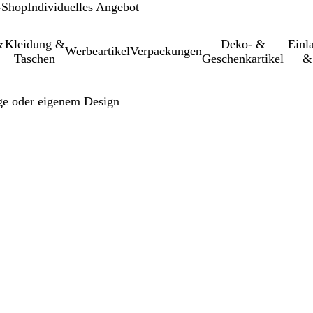
-Shop
Individuelles Angebot
&
Kleidung &
Deko- &
Einl­
Werbeartikel
Verpackungen
Taschen
Geschenkartikel
&
age oder eigenem Design