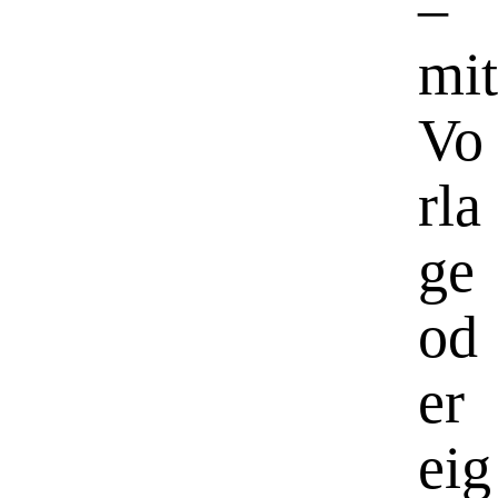
–
mit
Vo
rla
ge
od
er
eig