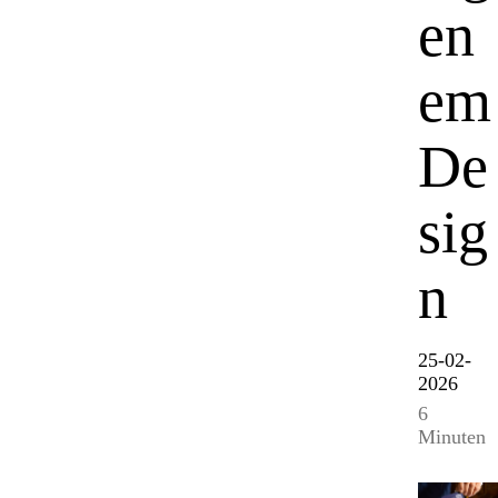
en
em
De
sig
n
25-02-
2026
6
Minuten