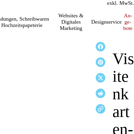
inkl. MwSt.
exkl. MwSt.
Websites &
An­­
a­dung­en, Schreib­wa­ren
Digitales
Designservice
ge­­
 Hochzeitspapeterie
Marketing
bo­­te
Vis
ite
nk
art
en-