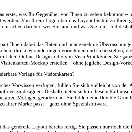
s das erste, was Ihr Gegenüber von Ihnen zu sehen bekommt – 
agt werden. Von Ihrem Logo über das Layout bis hin zu Ihren 
ein bisschen darüber, wer Sie sind und was Sie tun. Und deshal
spart Ihnen dabei das Raten und unangenehme Überraschunge
ehen, direkt Veränderungen vornehmen und sicherstellen, das
d mit dem
Online-Designstudio von VistaPrint
können Sie ganz
Visitenkarten-Mockup erstellen – ohne jegliche Design-Vorke
isierbare Vorlage für Visitenkarten?
sches Vorwissen verfügen, fühlen Sie sich vielleicht von der
auf neu zu designen. Deshalb bieten sich in diesem Fall unser
enkarten-Vorlagen
geradezu an. Sie bilden eine flexible Grundl
 zu Ihrer Marke passt – ganz ohne Spezialsoftware.
t das generelle Layout bereits fertig. Sie passen nur noch die 