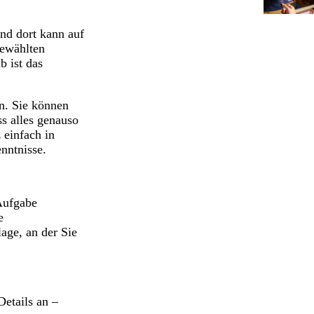
und dort kann auf
gewählten
b ist das
n. Sie können
s alles genauso
 einfach in
nntnisse.
 Aufgabe
e
age, an der Sie
Details an –