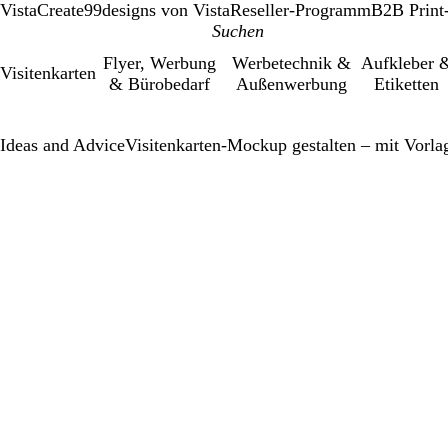
VistaCreate
99designs von Vista
Reseller-Programm
B2B Print
Flyer, Werbung
Werbetechnik &
Aufkleber 
Visitenkarten
& Bürobedarf
Außenwerbung
Etiketten
Ideas and Advice
Visitenkarten-Mockup gestalten – mit Vorl