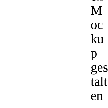
M
oc
ku
p
ges
talt
en