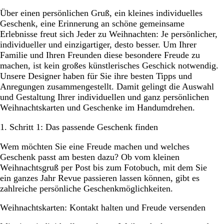
Über einen persönlichen Gruß, ein kleines individuelles
Schritt 2: Geschenke selbst gestalten – kreative
Geschenk, eine Erinnerung an schöne gemeinsame
Möglichkeiten mit Vistaprint
Erlebnisse freut sich Jeder zu Weihnachten: Je persönlicher,
Schritt 3: Unsere Tipps für das perfekte Foto
individueller und einzigartiger, desto besser. Um Ihrer
Familie und Ihren Freunden diese besondere Freude zu
Nicht vergessen: rechtzeitig planen!
machen, ist kein großes künstlerisches Geschick notwendig.
Unsere Designer haben für Sie ihre besten Tipps und
Anregungen zusammengestellt. Damit gelingt die Auswahl
und Gestaltung Ihrer individuellen und ganz persönlichen
Weihnachtskarten und Geschenke im Handumdrehen.
1. Schritt 1: Das passende Geschenk finden
Wem möchten Sie eine Freude machen und welches
Geschenk passt am besten dazu? Ob vom kleinen
Weihnachtsgruß per Post bis zum Fotobuch, mit dem Sie
ein ganzes Jahr Revue passieren lassen können, gibt es
zahlreiche persönliche Geschenkmöglichkeiten.
Weihnachtskarten: Kontakt halten und Freude versenden