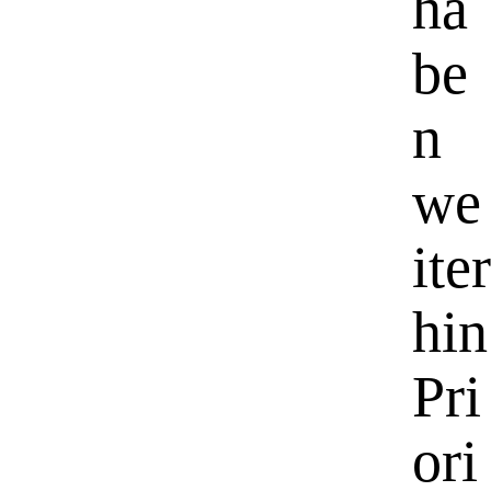
ha
be
n
we
iter
hin
Pri
ori