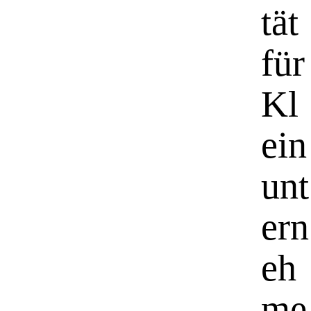
tät
für
Kl
ein
unt
ern
eh
me