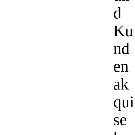
d
Ku
nd
en
ak
qui
se