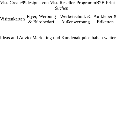
VistaCreate
99designs von Vista
Reseller-Programm
B2B Print
Flyer, Werbung
Werbetechnik &
Aufkleber 
Visitenkarten
& Bürobedarf
Außenwerbung
Etiketten
Ideas and Advice
Marketing und Kundenakquise haben weiterh