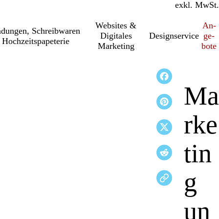
inkl. MwSt.
exkl. MwSt.
Websites &
An­­
a­dung­en, Schreib­wa­ren
Digitales
Designservice
ge­­
 Hochzeitspapeterie
Marketing
bo­­te
Ma
rke
tin
g
un