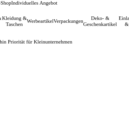
-Shop
Individuelles Angebot
&
Kleidung &
Deko- &
Einl­
Werbeartikel
Verpackungen
Taschen
Geschenkartikel
&
in Priorität für Kleinunternehmen