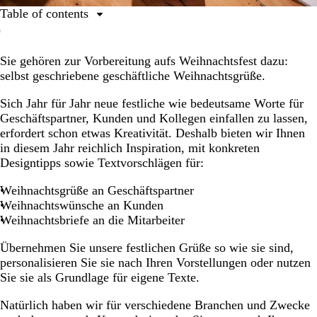
Table of contents
Weihnachtsgrüße an Geschäftspartner, professionell
und doch persönlich
Sie gehören zur Vorbereitung aufs Weihnachtsfest dazu:
selbst geschriebene geschäftliche Weihnachtsgrüße.
Weihnachtswünsche an Kunden: So stärken Sie die
Kundenbindung
Sich Jahr für Jahr neue festliche wie bedeutsame Worte für
Weihnachtswünsche und Textideen für Mitarbeiter und
Geschäftspartner, Kunden und Kollegen einfallen zu lassen,
Angestellte
erfordert schon etwas Kreativität. Deshalb bieten wir Ihnen
in diesem Jahr reichlich Inspiration, mit konkreten
Persönlicher Text für Firmen-Weihnachtskarten
Designtipps sowie Textvorschlägen für:
Weihnachtsgrüße an Kollegen
Weihnachtsgrüße an Geschäftspartner
Weihnachtsgrüße geschäftlich mal anders: Textvorlagen
Weihnachtswünsche an Kunden
für kreative und ausgefallene Texte
Weihnachtsbriefe an die Mitarbeiter
Extra: Designtipps für die Weihnachtskarten Ihrer
Übernehmen Sie unsere festlichen Grüße so wie sie sind,
Firma
personalisieren Sie sie nach Ihren Vorstellungen oder nutzen
So gelingen die Texte Ihrer geschäftlichen
Sie sie als Grundlage für eigene Texte.
Weihnachtskarten
Natürlich haben wir für verschiedene Branchen und Zwecke