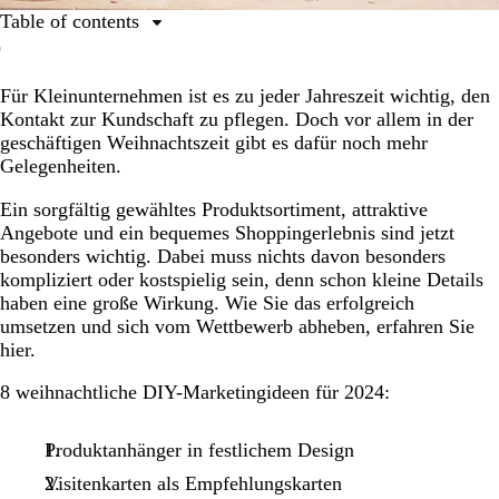
Table of contents
1. Produktanhänger in festlichem Design
Für Kleinunternehmen ist es zu jeder Jahreszeit wichtig, den
2. Visitenkarten als Empfehlungskarten
Kontakt zur Kundschaft zu pflegen. Doch vor allem in der
3. Aufkleber als Deko für Verpackungen
geschäftigen Weihnachtszeit gibt es dafür noch mehr
Gelegenheiten.
4. Geschenktüten oder Taschen mit eigenem Logo
5. Schön verzierte Pakete
Ein sorgfältig gewähltes Produktsortiment, attraktive
Angebote und ein bequemes Shoppingerlebnis sind jetzt
6. Stichwort Service: Geschenkabholung im Geschäft
besonders wichtig. Dabei muss nichts davon besonders
kompliziert oder kostspielig sein, denn schon kleine Details
7. Online-Gewinnspiele auf Social Media
haben eine große Wirkung. Wie Sie das erfolgreich
8. Ein Kalender voller Weihnachtsangebote
umsetzen und sich vom Wettbewerb abheben, erfahren Sie
hier.
8 weihnachtliche DIY-Marketingideen für 2024:
Produktanhänger in festlichem Design
Visitenkarten als Empfehlungskarten