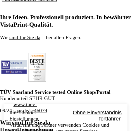
Ihre Ideen. Professionell produziert. In bewährter
VistaPrint-Qualität.
Wir
sind für Sie da
– bei allen Fragen.
TÜV Saarland Service tested Online Shop/Portal
Kundenurteil SEHR GUT
www.tuev-
09/24
saar.de/sc46079
Ihre Cookie-
Ohne Einverständnis
Einstellungen
fortfahren
Wir sind für Sie da
VistaPrint und Partner verwenden Cookies und
Unser Unternehmen