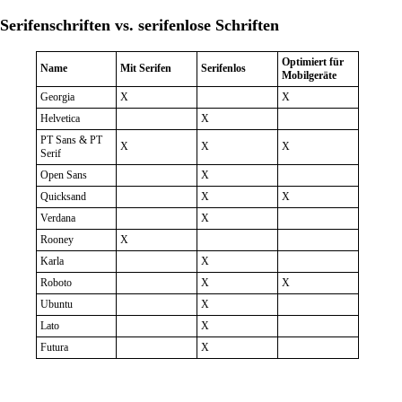
Warum barrierefreie Schriftarten für Ihre Website
Serifenschriften vs. serifenlose Schriften
wichtig sind
Optimiert für
Name
Mit Serifen
Serifenlos
Mobilgeräte
Georgia
X
X
Helvetica
X
PT Sans & PT
X
X
X
Serif
Open Sans
X
Quicksand
X
X
Verdana
X
Rooney
X
Karla
X
Roboto
X
X
Ubuntu
X
Lato
X
Futura
X