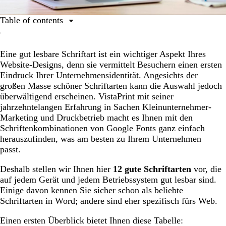
Table of contents
Georgia (Klassische Serifenschrift)
Eine gut lesbare Schriftart ist ein wichtiger Aspekt Ihres
Helvetica (Serifenlose Website-Schriftart)
Website-Designs, denn sie vermittelt Besuchern einen ersten
PT Sans & PT Serif (Ideale Schriftarten-Kombination)
Eindruck Ihrer Unternehmensidentität. Angesichts der
großen Masse schöner Schriftarten kann die Auswahl jedoch
Open Sans (Beliebte Google Webfont)
überwältigend erscheinen. VistaPrint mit seiner
Quicksand (Optimiert für mobile Endgeräte)
jahrzehntelangen Erfahrung in Sachen Kleinunternehmer-
Marketing und Druckbetrieb macht es Ihnen mit den
Verdana (Barrierefreie Schriftart für Web)
Schriftenkombinationen von Google Fonts ganz einfach
Rooney (Moderne Schriftart mit Charakter)
herauszufinden, was am besten zu Ihrem Unternehmen
passt.
Karla (Klarschrift für minimalistisches Design)
Deshalb stellen wir Ihnen hier
12 gute Schriftarten
vor, die
Roboto (Moderne System-Schriftart)
auf jedem Gerät und jedem Betriebssystem gut lesbar sind.
Ubuntu (Besondere Webfont für IT & Technik)
Einige davon kennen Sie sicher schon als beliebte
Schriftarten in Word; andere sind eher spezifisch fürs Web.
Lato (Stabile Schriftart für Unternehmenswebsites)
Einen ersten Überblick bietet Ihnen diese Tabelle:
Futura (Geometrische & elegante Schriftart)