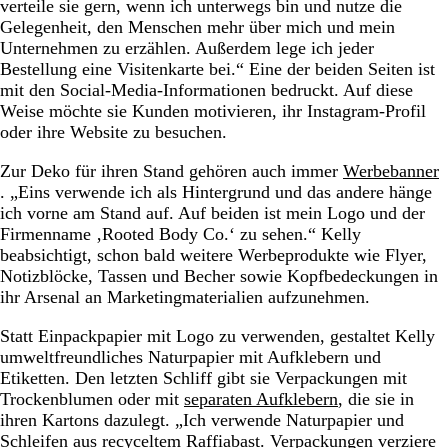
verteile sie gern, wenn ich unterwegs bin und nutze die
Gelegenheit, den Menschen mehr über mich und mein
Unternehmen zu erzählen. Außerdem lege ich jeder
Bestellung eine Visitenkarte bei.“ Eine der beiden Seiten ist
mit den Social-Media-Informationen bedruckt. Auf diese
Weise möchte sie Kunden motivieren, ihr Instagram-Profil
oder ihre Website zu besuchen.
Zur Deko für ihren Stand gehören auch immer
Werbebanner
. „Eins verwende ich als Hintergrund und das andere hänge
ich vorne am Stand auf. Auf beiden ist mein Logo und der
Firmenname ‚Rooted Body Co.‘ zu sehen.“ Kelly
beabsichtigt, schon bald weitere Werbeprodukte wie Flyer,
Notizblöcke, Tassen und Becher sowie Kopfbedeckungen in
ihr Arsenal an Marketingmaterialien aufzunehmen.
Statt Einpackpapier mit Logo zu verwenden, gestaltet Kelly
umweltfreundliches Naturpapier mit Aufklebern und
Etiketten. Den letzten Schliff gibt sie Verpackungen mit
Trockenblumen oder mit
separaten Aufklebern
, die sie in
ihren Kartons dazulegt. „Ich verwende Naturpapier und
Schleifen aus recyceltem Raffiabast. Verpackungen verziere