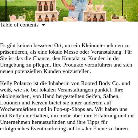
Table of contents
Aus Liebe zur Haut
Es gibt keinen besseren Ort, um ein Kleinunternehmen zu
Alles oder nichts
präsentieren, als eine lokale Messe oder Veranstaltung. Für
Einstieg in die Geschäftswelt
Sie ist das die Chance, den Kontakt zu Kunden in der
Umgebung zu pflegen, Ihre Produkte vorzuführen und sich
Kellys Marketing-Must-haves
neuen potenziellen Kunden vorzustellen.
Blick in die Zukunft
Kelly Polanco ist die Inhaberin von Rooted Body Co. und
weiß, wie sie bei lokalen Veranstaltungen punktet. Ihre
ökologischen, von Hand hergestellten Seifen, Salben,
Lotionen und Kerzen bietet sie unter anderem auf
Wochenmärkten und in Pop-up-Shops an. Wir haben uns
mit Kelly unterhalten, um mehr über ihre Erfahrung und ihr
Unternehmen herauszufinden und ihre Tipps für
erfolgreiches Eventmarketing auf lokaler Ebene zu hören.