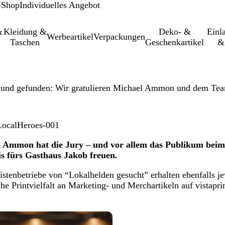
-Shop
Individuelles Angebot
&
Kleidung &
Deko- &
Einl­
Werbeartikel
Verpackungen
Taschen
Geschenkartikel
&
 und gefunden: Wir gratulieren Michael Ammon und dem Tea
l Ammon hat die Jury – und vor allem das Publikum beim
is fürs Gasthaus Jakob freuen.
istenbetriebe von “Lokalhelden gesucht” erhalten ebenfalls j
sche Printvielfalt an Marketing- und Merchartikeln auf vistapri