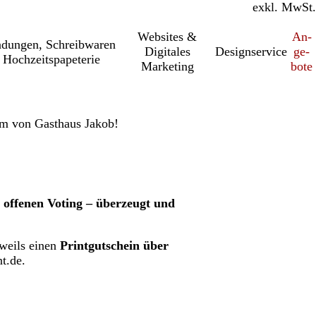
inkl. MwSt.
exkl. MwSt.
Websites &
An­­
a­dung­en, Schreib­wa­ren
Digitales
Designservice
ge­­
 Hochzeitspapeterie
Marketing
bo­­te
m von Gasthaus Jakob!
 offenen Voting – überzeugt und
eweils einen
Printgutschein über
nt.de.