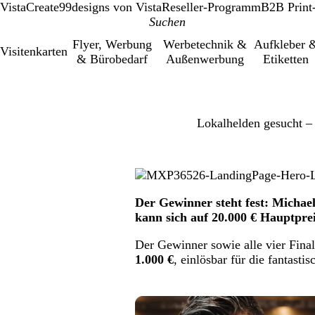
VistaCreate
99designs von Vista
Reseller-Programm
B2B Print
Flyer, Werbung
Werbetechnik &
Aufkleber 
Visitenkarten
& Bürobedarf
Außenwerbung
Etiketten
Lokalhelden gesucht –
Der Gewinner steht fest: Michae
kann sich auf 20.000 € Hauptpre
Der Gewinner sowie alle vier Final
1.000 €
, einlösbar für die fantasti